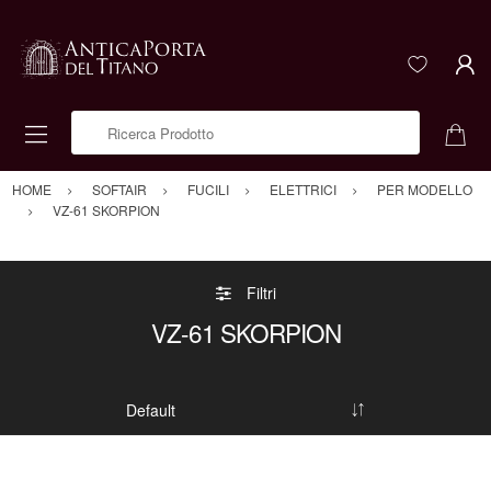
Ricerca Prodotto
HOME
SOFTAIR
FUCILI
ELETTRICI
PER MODELLO
VZ-61 SKORPION
Filtri
VZ-61 SKORPION