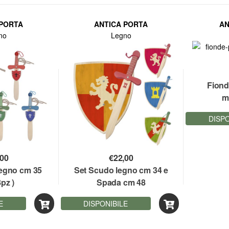
 PORTA
ANTICA PORTA
AN
no
Legno
Fiond
m
DISPO
,00
€
22,00
Legno cm 35
Set Scudo legno cm 34 e
pz )
Spada cm 48
E
DISPONIBILE