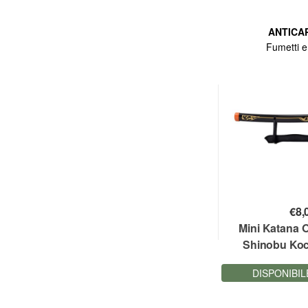
ANTICA
Fumetti 
€
8,
Mini Katana 
Shinobu Ko
Slayer 45 cm
DISPONIBIL