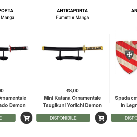
PORTA
ANTICAPORTA
AN
e Manga
Fumetti e Manga
00
€
8,00
Ornamentale
Mini Katana Ornamentale
Spada cm
mado Demon
Tsugikuni Yoriichi Demon
in Leg
 lama bamboo
Slayer 45 cm lama bamboo
E
DISPONIBILE
DISPO