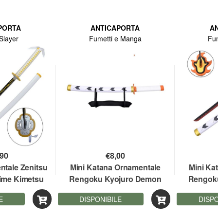
PORTA
ANTICAPORTA
A
Slayer
Fumetti e Manga
Fu
,90
€
8,00
ntale Zenitsu
Mini Katana Ornamentale
Mini Ka
ime Kimetsu
Rengoku Kyojuro Demon
Rengok
mon Slayer
Slayer 45 cm lama bamboo
Slayer 
E
DISPONIBILE
DISPO