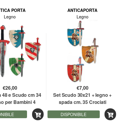
TICA PORTA
ANTICAPORTA
Legno
Legno
€
26,00
€
7,00
 48 e Scudo cm 34
Set Scudo 30x21 + legno +
no per Bambini 4
spada cm. 35 Crociati
versioni
NIBILE
DISPONIBILE