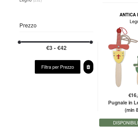
ANTICA
Leg
Prezzo
Filtra per Prezzo
€
16
Pugnale in 
(min 8
DISPONIBIL