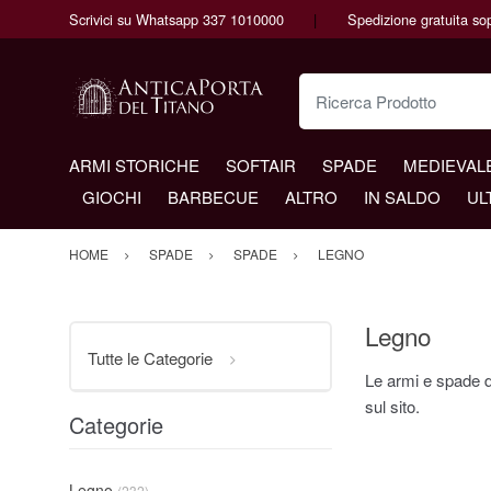
Scrivici su Whatsapp 337 1010000
Spedizione gratuita so
Ricerca Prodotto
ARMI STORICHE
SOFTAIR
SPADE
MEDIEVAL
GIOCHI
BARBECUE
ALTRO
IN SALDO
UL
HOME
SPADE
SPADE
LEGNO
Legno
Tutte le Categorie
Le armi e spade di
sul sito.
Categorie
Legno
(232)