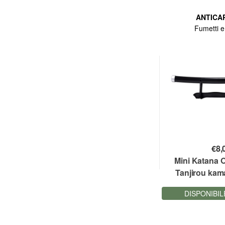
ANTICA
Fumetti 
€
8,
Mini Katana 
Tanjirou ka
Slayer 45 cm
DISPONIBIL