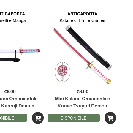
NTICAPORTA
ANTICAPORTA
metti e Manga
Katane di Film e Games
€
8,00
€
8,00
tana Ornamentale
Mini Katana Ornamentale
i Kanroji Demon
Kanao Tsuyuri Demon
45 cm lama bamboo
Slayer 45 cm lama bamboo
NIBILE
DISPONIBILE