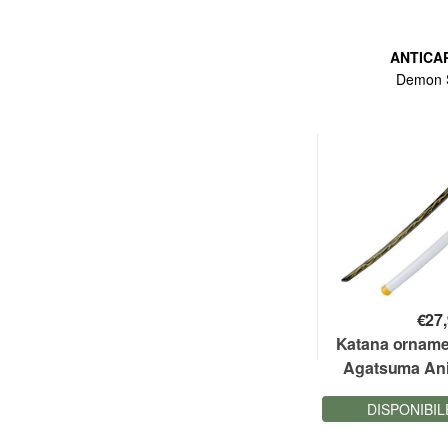
ANTICA
Demon 
€
27
Katana orname
Agatsuma An
No Yaiba De
DISPONIBIL