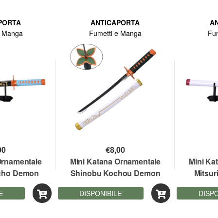
PORTA
ANTICAPORTA
A
e Manga
Fumetti e Manga
Fu
00
€
8,00
Ornamentale
Mini Katana Ornamentale
Mini Ka
cho Demon
Shinobu Kochou Demon
Mitsur
 lama bamboo
Slayer 45 cm lama bamboo
Slayer 
E
DISPONIBILE
DISPO