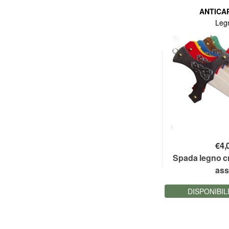
ANTICA
Leg
€
4,
Spada legno cm
ass.
DISPONIBIL