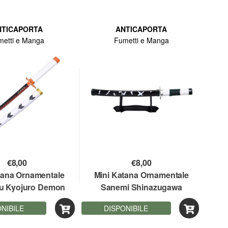
NTICAPORTA
ANTICAPORTA
metti e Manga
Fumetti e Manga
€
8,00
€
8,00
tana Ornamentale
Mini Katana Ornamentale
u Kyojuro Demon
Sanemi Shinazugawa
45 cm lama bamboo
Demon Slayer 45 cm lama
NIBILE
DISPONIBILE
bamboo