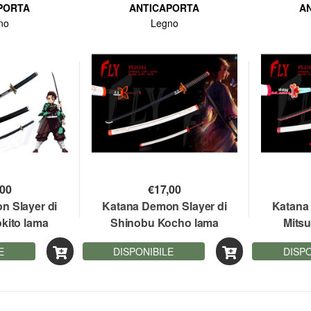
PORTA
ANTICAPORTA
A
no
Legno
,00
€
17,00
n Slayer di
Katana Demon Slayer di
Katana
okito lama
Shinobu Kocho lama
Mitsu
cm. 105
bamboo cm. 114
bam
E
DISPONIBILE
DISPO