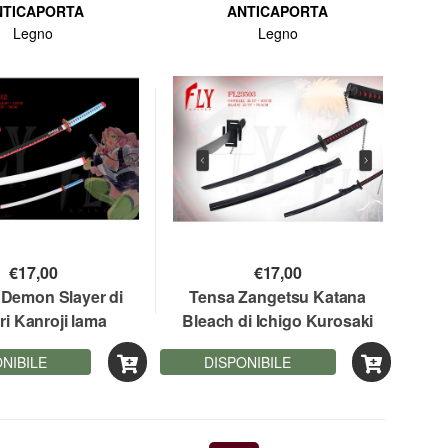
NTICAPORTA
ANTICAPORTA
Legno
Legno
€
17,00
€
17,00
 Demon Slayer di
Tensa Zangetsu Katana
ri Kanroji lama
Bleach di Ichigo Kurosaki
boo cm. 105
lama bamboo cm. 105
NIBILE
DISPONIBILE