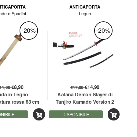
NTICAPORTA
ANTICAPORTA
ade e Spadini
Legno
-20%
-20%
€
8,90
€
14,90
11,00
€
17,00
da in Legno
Katana Demon Slayer di
tura rossa 63 cm
Tanjiro Kamado Version 2
rammi logo San
lama bamboo cm. 105
NIBILE
DISPONIBILE
no Gladio Daga
Romana