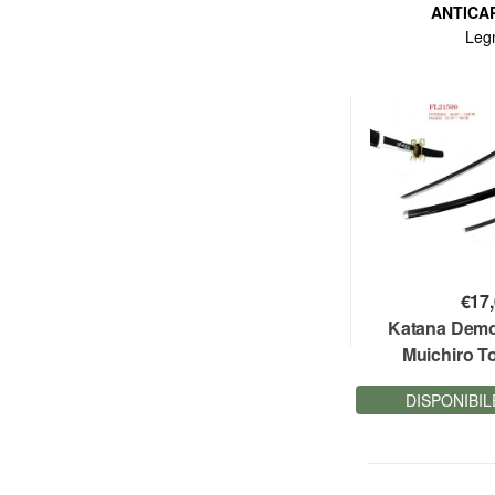
ANTICA
Leg
€
17
Katana Demo
Muichiro T
bamboo 
DISPONIBIL