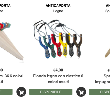
PORTA
ANTICAPORTA
A
no
Legno
Sp
00
€
4,00
€
. 36 6 colori
Fionda legno con elastico 6
Spa
ti
colori ass.ti
Impugna
200 g
E
DISPONIBILE
DISPO
Mari