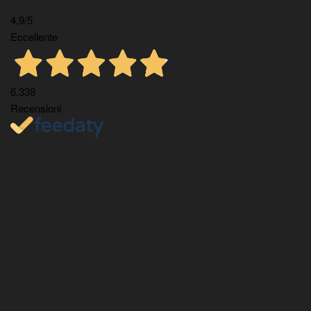
4,9
/5
Eccellente
6.338
Recensioni