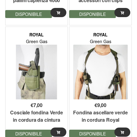
pallini capienza 4000
accessori con clips
anti rumore
Royal
DISPONIBILE
DISPONIBILE
ROYAL
ROYAL
Green Gas
Green Gas
€
7,00
€
9,00
Cosciale fondina Verde
Fondina ascellare verde
in cordura da cintura
in cordura Royal
Royal
regolabile
DISPONIBILE
DISPONIBILE