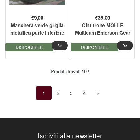
€
9,00
€
39,00
Maschera verde griglia
Cinturone MOLLE
metallica parte inferiore
Multicam Emerson Gear
viso EmersonGear
taglia M
DISPONIBILE
DISPONIBILE
Prodotti trovati
102
1
2
3
4
5
Iscriviti alla newsletter