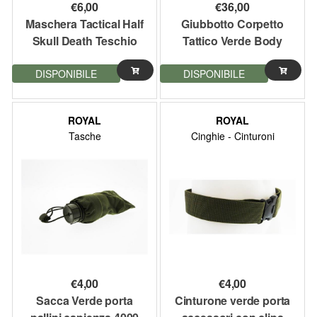
€
6,00
€
36,00
Maschera Tactical Half
Giubbotto Corpetto
Skull Death Teschio
Tattico Verde Body
Verde Royal
Armor Light Royal Plus
DISPONIBILE
DISPONIBILE
ROYAL
ROYAL
Tasche
Cinghie - Cinturoni
€
4,00
€
4,00
Sacca Verde porta
Cinturone verde porta