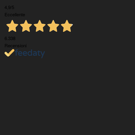
4,9
/5
Eccellente
6.338
Recensioni