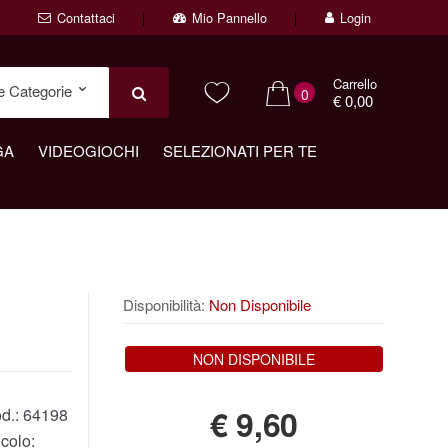
Contattaci
Mio Pannello
Login
Carrello
0
€ 0,00
GA
VIDEOGIOCHI
SELEZIONATI PER TE
Disponibilità:
Non Disponibile
NON DISPONIBILE
€
9,60
d.:
64198
colo: