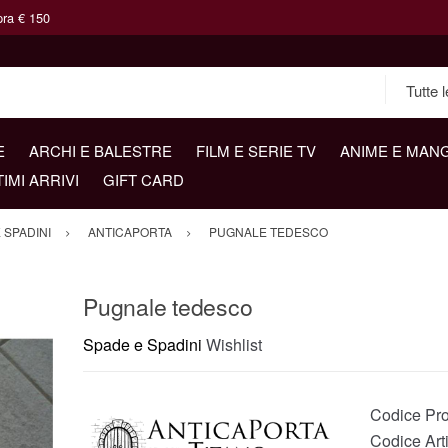
pra € 150
E
ARCHI E BALESTRE
FILM E SERIE TV
ANIME E MAN
TIMI ARRIVI
GIFT CARD
 SPADINI
ANTICAPORTA
PUGNALE TEDESCO
Pugnale tedesco
Spade e Spadini
Wishlist
Codice Pro
Codice Arti