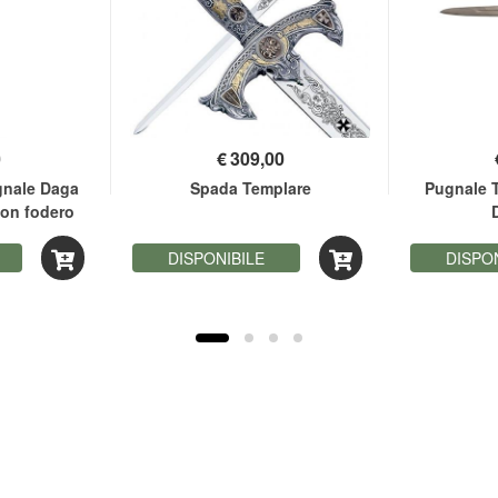
0
€
309,00
gnale Daga
Spada Templare
Pugnale T
con fodero
DISPONIBILE
DISPO