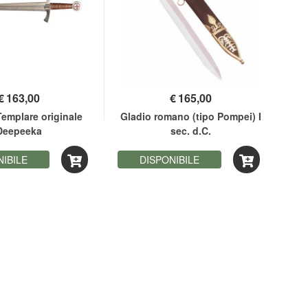
€
163,00
€
165,00
emplare originale
Gladio romano (tipo Pompei) I
Ta
Deepeeka
sec. d.C.
NIBILE
DISPONIBILE