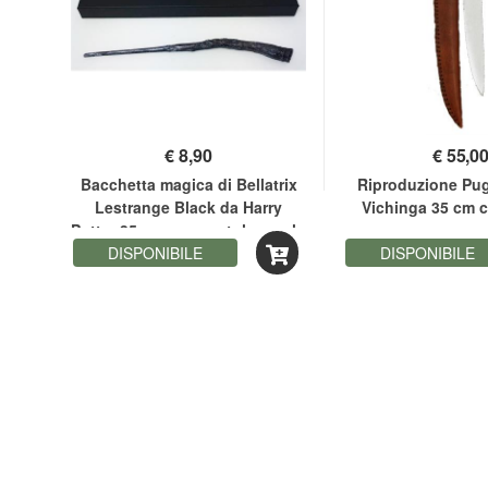
€
8,90
€
55,0
ro
Bacchetta magica di Bellatrix
Riproduzione Pu
Lestrange Black da Harry
Vichinga 35 cm 
Potter 35 cm con scatola regalo
DISPONIBILE
DISPONIBILE