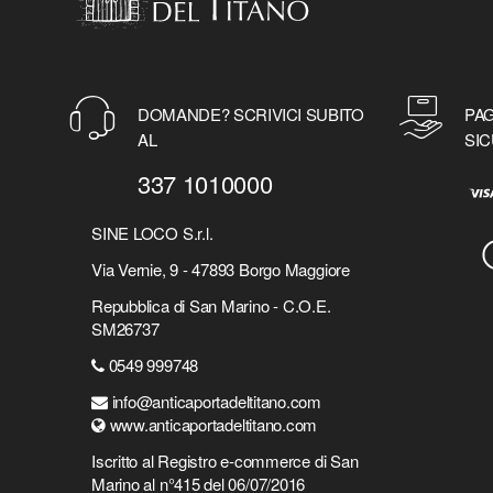
DOMANDE? SCRIVICI SUBITO
PAG
AL
SIC
337 1010000
SINE LOCO S.r.l.
Via Vernie, 9 - 47893 Borgo Maggiore
Repubblica di San Marino - C.O.E.
SM26737
0549 999748
info@anticaportadeltitano.com
www.anticaportadeltitano.com
Iscritto al Registro e-commerce di San
Marino al n°415 del 06/07/2016