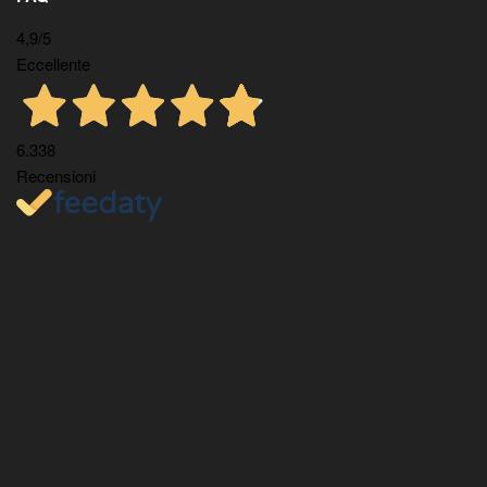
4,9
/5
Eccellente
6.338
Recensioni