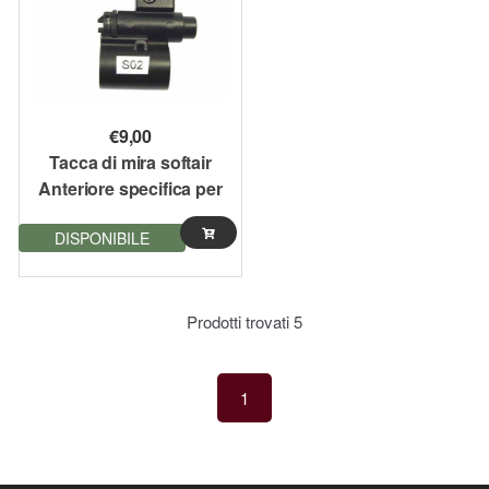
€
9,00
Tacca di mira softair
Anteriore specifica per
serie SCAR con flip-up
DISPONIBILE
Prodotti trovati
5
1