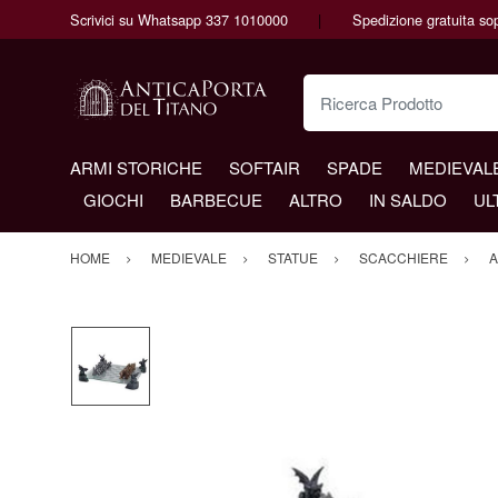
Scrivici su Whatsapp 337 1010000
Spedizione gratuita so
Ricerca Prodotto
ARMI STORICHE
SOFTAIR
SPADE
MEDIEVAL
GIOCHI
BARBECUE
ALTRO
IN SALDO
UL
HOME
MEDIEVALE
STATUE
SCACCHIERE
A