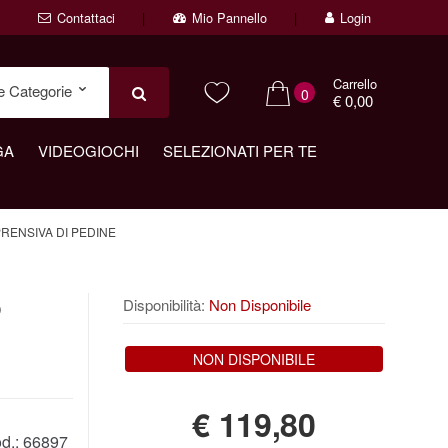
Contattaci
Mio Pannello
Login
Carrello
0
€ 0,00
GA
VIDEOGIOCHI
SELEZIONATI PER TE
RENSIVA DI PEDINE
o
Disponibilità:
Non Disponibile
NON DISPONIBILE
€
119,80
d.:
66897