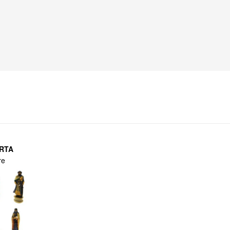
RTA
re