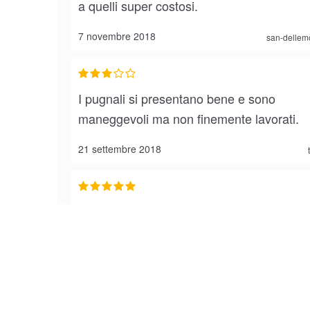
a quelli super costosi.
7 novembre 2018
san-dellem
I pugnali si presentano bene e sono
maneggevoli ma non finemente lavorati.
21 settembre 2018
Sai di ottima qualità e finiture, esattament
come in foto
27 giugno 2018