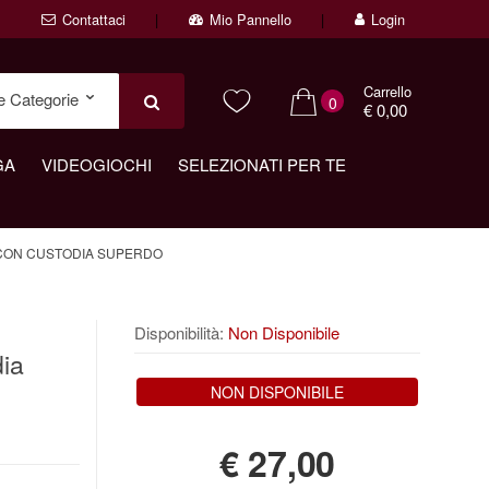
Contattaci
Mio Pannello
Login
Carrello
0
€ 0,00
GA
VIDEOGIOCHI
SELEZIONATI PER TE
 CON CUSTODIA SUPERDO
Disponibilità:
Non Disponibile
dia
NON DISPONIBILE
€
27,00