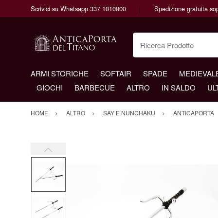
Scrivici su Whatsapp 337 1010000
Spedizione gratuita so
Ricerca Prodotto
ARMI STORICHE
SOFTAIR
SPADE
MEDIEVAL
GIOCHI
BARBECUE
ALTRO
IN SALDO
UL
HOME
ALTRO
SAY E NUNCHAKU
ANTICAPORTA