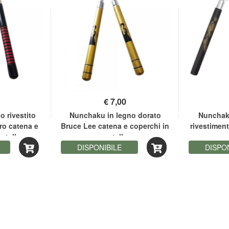
1 gennaio 2017
www.cinde
Belli più dal vivo
13 ottobre 2016
massimilianos
€
7,00
 rivestito
Nunchaku in legno dorato
Nunchaku
ro catena e
Bruce Lee catena e coperchi in
rivestimen
Ottimo prodotto.
etallo
metallo
e cope
DISPONIBILE
DISPO
19 maggio 2016
rocc