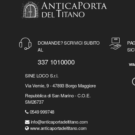
DOMANDE? SCRIVICI SUBITO
PAG
AL
SIC
337 1010000
SINE LOCO S.r.l.
Via Vernie, 9 - 47893 Borgo Maggiore
Repubblica di San Marino - C.O.E.
SM26737
0549 999748
info@anticaportadeltitano.com
www.anticaportadeltitano.com