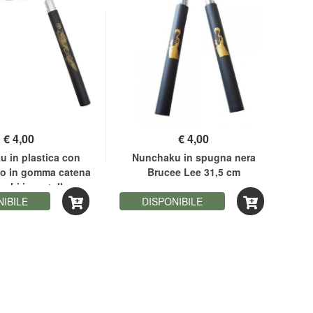
rella.it
antoro51
€
4,00
€
4,00
 in plastica con
Nunchaku in spugna nera
to in gomma catena
Brucee Lee 31,5 cm
rchi in metallo
NIBILE
DISPONIBILE
opolacco