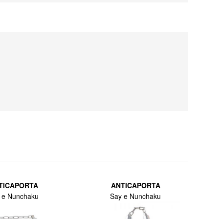
 del
i
ico1995
mobile12
 che
TICAPORTA
ANTICAPORTA
 e Nunchaku
Say e Nunchaku
in