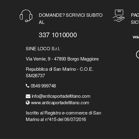
DOMANDE? SCRIVICI SUBITO
PAG
AL
SIC
337 1010000
SINE LOCO S.r.l.
Via Vernie, 9 - 47893 Borgo Maggiore
Repubblica di San Marino - C.O.E.
SM26737
0549 999748
info@anticaportadeltitano.com
www.anticaportadeltitano.com
Iscritto al Registro e-commerce di San
Marino al n°415 del 06/07/2016