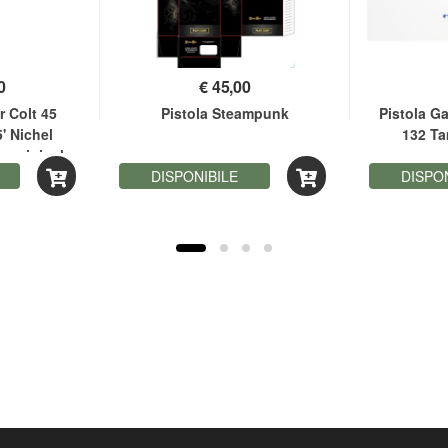
0
€
45,00
r Colt 45
Pistola Steampunk
Pistola 
' Nichel
132 T
o originale
DISPONIBILE
DISPO