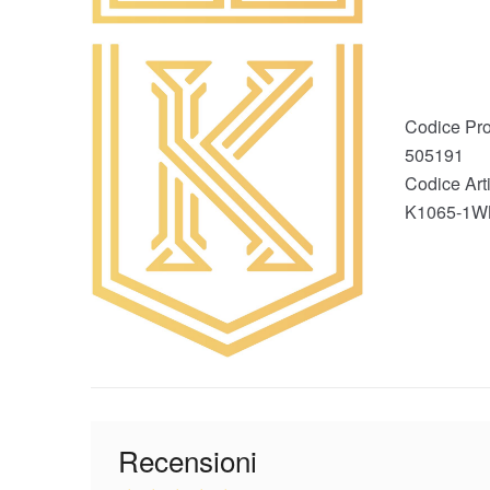
Codice Pro
505191
Codice Art
K1065-1
Recensioni