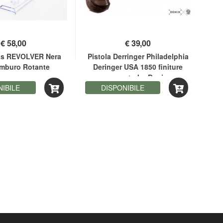
€
58,00
€
39,00
Gas REVOLVER Nera
Pistola Derringer Philadelphia
Pis
amburo Rotante
Deringer USA 1850 finiture
Der
argento by Denix
NIBILE
DISPONIBILE