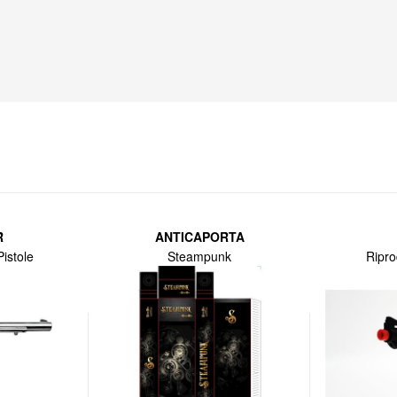
R
ANTICAPORTA
istole
Steampunk
Ripro