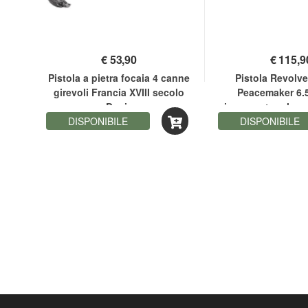
€
53,90
€
115,9
 a
Pistola a pietra focaia 4 canne
Pistola Revolve
nno
girevoli Francia XVIII secolo
Peacemaker 6.5
Denix
impugnatura legn
DISPONIBILE
DISPONIBILE
Kolser