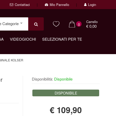
Contattaci
Mio Pannello
Login
Carrello
0
€ 0,00
GA
VIDEOGIOCHI
SELEZIONATI PER TE
IGINALE KOLSER
r
Disponibilità:
Disponibile
DISPONIBILE
€
109,90