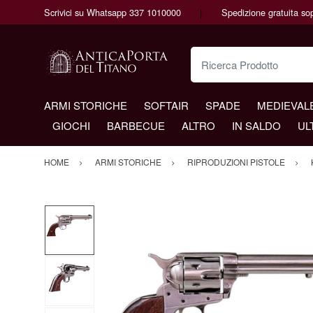
Scrivici su Whatsapp 337 1010000
Spedizione gratuita so
Ricerca Prodotto
ARMI STORICHE
SOFTAIR
SPADE
MEDIEVAL
GIOCHI
BARBECUE
ALTRO
IN SALDO
UL
HOME
ARMI STORICHE
RIPRODUZIONI PISTOLE