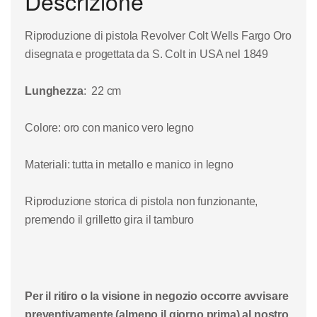
Descrizione
Riproduzione di
p
istola Revolver Colt
Wells Fargo Oro
disegnata e progettata da S. Colt in USA nel 1849
Lunghezza
:
22
cm
Colore
: oro con manico vero legno
Materiali
: tutta in metallo e manico in legno
Riproduzione storica di p
istola non funzionante
,
premendo il grilletto gira il
tamburo
Per il ritiro o la visione in negozio occorre avvisare
preventivamente (almeno il giorno prima) al nostro