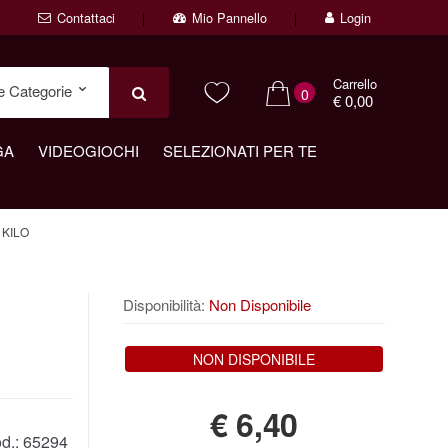
Contattaci
Mio Pannello
Login
Carrello
0
€ 0,00
GA
VIDEOGIOCHI
SELEZIONATI PER TE
 KILO
Disponibilità:
Non Disponibile
NON DISPONIBILE
€
6,40
d.:
65294