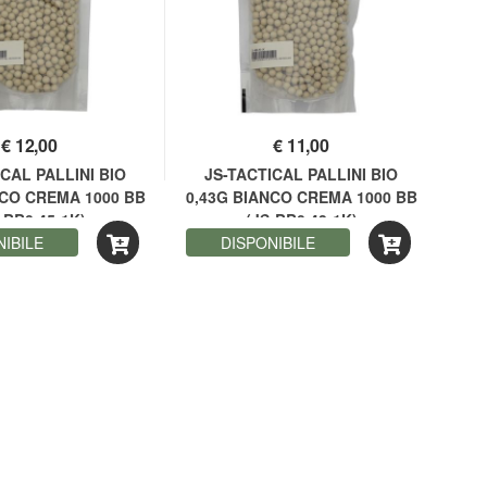
€
12,00
€
11,00
CAL PALLINI BIO
JS-TACTICAL PALLINI BIO
J
NCO CREMA 1000 BB
0,43G BIANCO CREMA 1000 BB
0,4
-BB0.45-1K)
(JS-BB0.43-1K)
NIBILE
DISPONIBILE