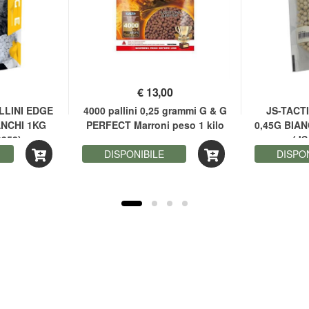
€
13,00
LLINI EDGE
4000 pallini 0,25 grammi G & G
JS-TACTI
ANCHI 1KG
PERFECT Marroni peso 1 kilo
0,45G BIA
9958)
(JS
DISPONIBILE
DISPO