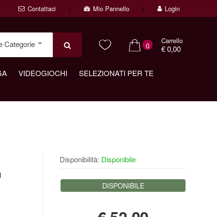
Contattaci
Mio Pannello
Login
Carrello
0
€ 0,00
GA
VIDEOGIOCHI
SELEZIONATI PER TE
Disponibilità:
Disponibile
m
DISPONIBILE
€
52,00