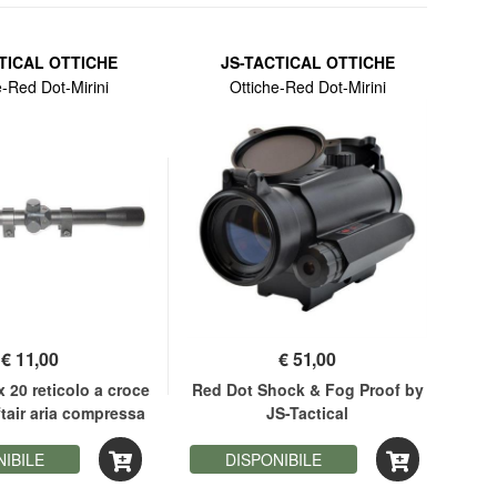
TICAL OTTICHE
JS-TACTICAL OTTICHE
e-Red Dot-Mirini
Ottiche-Red Dot-Mirini
€
11,00
€
51,00
x 20 reticolo a croce
Red Dot Shock & Fog Proof by
R
ftair aria compressa
JS-Tactical
NIBILE
DISPONIBILE