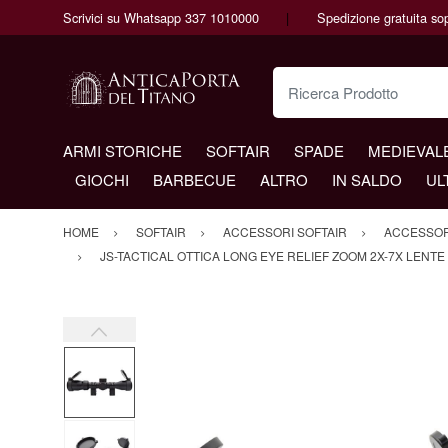
Scrivici su Whatsapp 337 1010000
Spedizione gratuita so
Ricerca Prodotto
ARMI STORICHE
SOFTAIR
SPADE
MEDIEVAL
GIOCHI
BARBECUE
ALTRO
IN SALDO
UL
HOME
SOFTAIR
ACCESSORI SOFTAIR
ACCESSORI
JS-TACTICAL OTTICA LONG EYE RELIEF ZOOM 2X-7X LENTE 