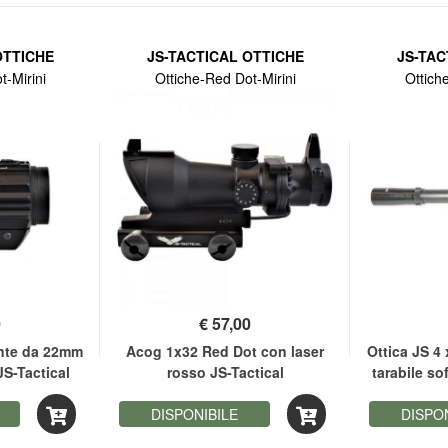
OTTICHE
JS-TACTICAL OTTICHE
JS-TAC
t-Mirini
Ottiche-Red Dot-Mirini
Ottich
0
€
57,00
ente da 22mm
Acog 1x32 Red Dot con laser
Ottica JS 4 
 JS-Tactical
rosso JS-Tactical
tarabile so
DISPONIBILE
DISPO