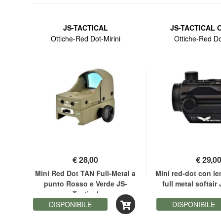
E
JS-TACTICAL
JS-TACTICAL 
Ottiche-Red Dot-Mirini
Ottiche-Red Do
€
28,00
€
29,0
5 4
Mini Red Dot TAN Full-Metal a
Mini red-dot con l
S-
punto Rosso e Verde JS-
full metal softair
Tactical
DISPONIBILE
DISPONIBILE