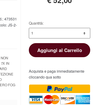
d.:
473531
Quantità:
colo:
JS-2-
Aggiungi al Carrello
O NON
7X IN
DARD
Acquista e paga immediatamente
TEZIONE
cliccando qua sotto
O
NERO FOG