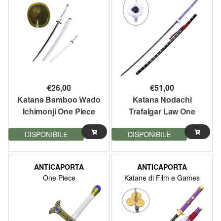
€
26,00
€
51,00
Katana Bamboo Wado
Katana Nodachi
Ichimonji One Piece
Trafalgar Law One
103,5 cm
Piece 180 cm lama
DISPONIBILE
DISPONIBILE
acciaio
ANTICAPORTA
ANTICAPORTA
One Piece
Katane di Film e Games