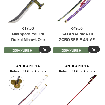
€
17,00
€
49,00
Mini spada Your di
KATANAENMA DI
Drakul Mihawk One
ZORO SERIE ANIME
Piece Lama acciaio 39
ONE PIECE
DISPONIBILE
DISPONIBILE
cm
ORNAMENTALE FATTA
A MANO 106CM
(ZS661V-SG)
ANTICAPORTA
ANTICAPORTA
Katane di Film e Games
Katane di Film e Games