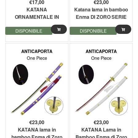
€
17,00
€
23,00
KATANA
Katana lama in bamboo
ORNAMENTALE IN
Enma DI ZORO SERIE
BAMBOO ISPIRATA
ANIME ONE PIECE
DISPONIBILE
DISPONIBILE
ALLA KATANA DI
102,5 cm
RORONOA ZORO,
SERIE ONE PIECE
ANTICAPORTA
ANTICAPORTA
103CM
One Piece
One Piece
€
23,00
€
23,00
KATANA lama in
KATANA Lama in
bamboo Enma di Zoro
Bamboo Enma di Zoro