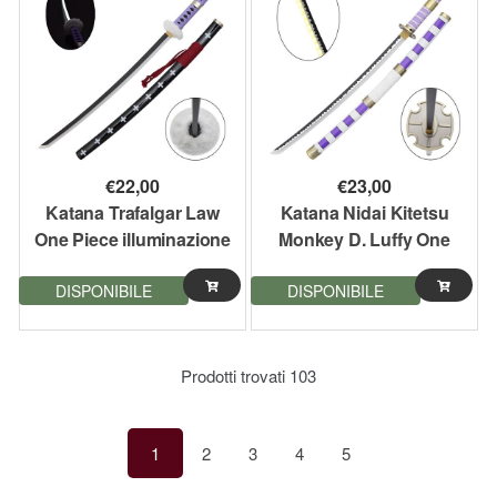
€
22,00
€
23,00
Katana Trafalgar Law
Katana Nidai Kitetsu
One Piece illuminazione
Monkey D. Luffy One
led
Piece illuminazione led
DISPONIBILE
DISPONIBILE
versione bamboo
Prodotti trovati
103
1
2
3
4
5