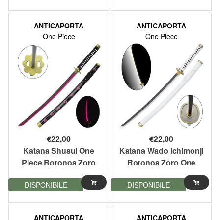
ANTICAPORTA
ANTICAPORTA
One Piece
One Piece
€
22,00
€
22,00
Katana Shusui One
Katana Wado Ichimonji
Piece Roronoa Zoro
Roronoa Zoro One
con illuminazione led
Piece con illuminazione
DISPONIBILE
DISPONIBILE
led
ANTICAPORTA
ANTICAPORTA