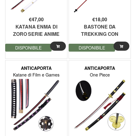
€
47,00
€
18,00
KATANA ENMA DI
BASTONE DA
ZORO SERIE ANIME
TREKKING CON
ONE PIECE
MANICO KATANA
DISPONIBILE
DISPONIBILE
ORNAMENTALE FATTA
ISPIRATO ALLA
A MANO 106CM
SANDAI KITETSU DI
(ZS661W-SG)
RORONOA ZORO
ANTICAPORTA
ANTICAPORTA
SERIE ONE PIECE
Katane di Film e Games
One Piece
68CM (ZS513DSZ)