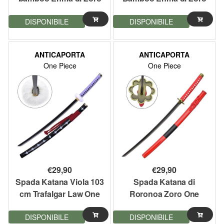
One Piece CON
One Piece CON
DISPONIBILE
DISPONIBILE
ILLUMINAZIONE LED
ILLUMINAZIONE LED
103 cm
ANTICAPORTA
ANTICAPORTA
One Piece
One Piece
€
29,90
€
29,90
Spada Katana Viola 103
Spada Katana di
cm Trafalgar Law One
Roronoa Zoro One
Piece
Piece
DISPONIBILE
DISPONIBILE