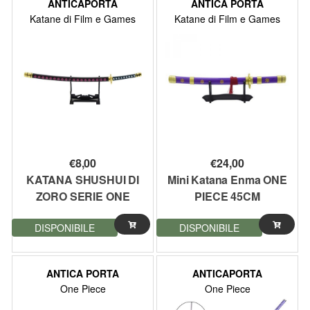
ANTICAPORTA
ANTICA PORTA
della zona di destinazione.
Katane di Film e Games
Katane di Film e Games
Acquista adesso i tuoi gadget preferiti del manga One Piece al miglior prezzo
nello shop online di Anticaportadeltitano.com!
Scopri l'ampio assortimento di katana e spade dei personaggi di One Piece su
Antica Porta del Titano. Qui troverai le armi dei tuoi personaggi preferiti.
€
8,00
€
24,00
KATANA SHUSHUI DI
Mini Katana Enma ONE
ZORO SERIE ONE
PIECE 45CM
PIECE IN MINIATURA
DISPONIBILE
DISPONIBILE
25,5CM (ZSKEY11)
ANTICA PORTA
ANTICAPORTA
One Piece
One Piece