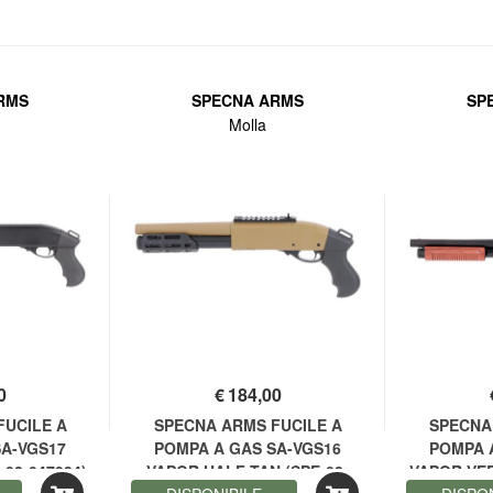
RMS
SPECNA ARMS
SP
Molla
0
€
184,00
FUCILE A
SPECNA ARMS FUCILE A
SPECNA
SA-VGS17
POMPA A GAS SA-VGS16
POMPA 
02-047934)
VAPOR HALF-TAN (SPE-02-
VAPOR VER