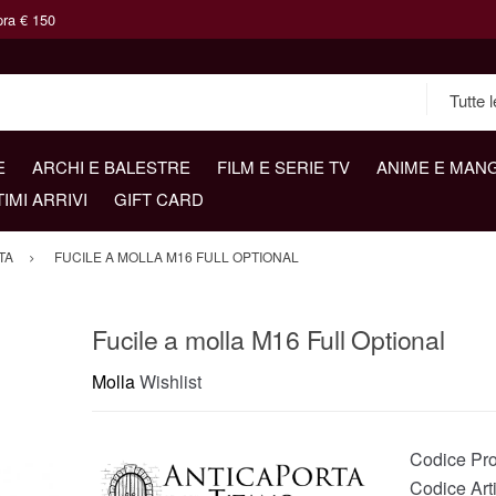
pra € 150
E
ARCHI E BALESTRE
FILM E SERIE TV
ANIME E MAN
TIMI ARRIVI
GIFT CARD
TA
FUCILE A MOLLA M16 FULL OPTIONAL
Fucile a molla M16 Full Optional
Molla
Wishlist
Codice Pro
Codice Art