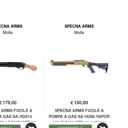
ECNA ARMS
SPECNA ARMS
Molla
Molla
€
179,00
€
160,00
 ARMS FUCILE A
SPECNA ARMS FUCILE A
Fuci
A GAS SA-VGS14
POMPA A GAS SA-VGS6 VAPOR
CM
O LEGNO (SPE-02-
HALF-TAN (SPE-02-047924)