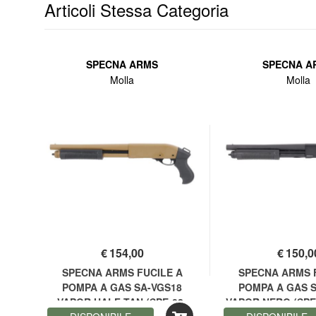
Articoli Stessa Categoria
SPECNA ARMS
SPECNA A
Molla
Molla
€
154,00
€
150,0
li
SPECNA ARMS FUCILE A
SPECNA ARMS 
 A1
POMPA A GAS SA-VGS18
POMPA A GAS 
VAPOR HALF-TAN (SPE-02-
VAPOR NERO (SPE-