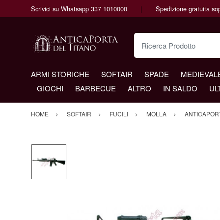
Scrivici su Whatsapp 337 1010000
Spedizione gratuita so
Ricerca Prodotto
ARMI STORICHE
SOFTAIR
SPADE
MEDIEVAL
GIOCHI
BARBECUE
ALTRO
IN SALDO
UL
HOME
SOFTAIR
FUCILI
MOLLA
ANTICAPOR