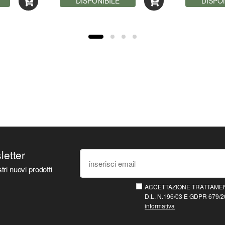
DISPONIBILE
047933)
DISPO
sletter
tri nuovi prodotti
ACCETTAZIONE TRATTAMEN
D.L. N.196/03 E GDPR 679/20
informativa