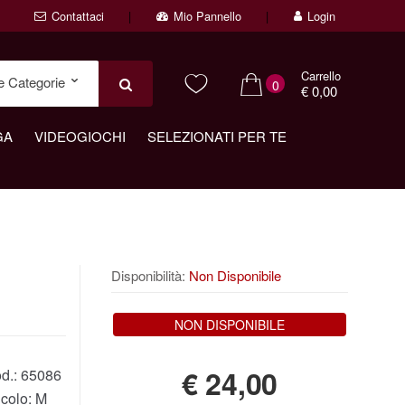
Contattaci
Mio Pannello
Login
Carrello
0
€ 0,00
GA
VIDEOGIOCHI
SELEZIONATI PER TE
Disponibilità:
Non Disponibile
NON DISPONIBILE
€
24,00
d.:
65086
icolo:
M