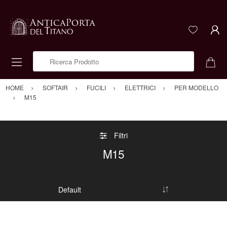
Ricerca Prodotto
HOME
SOFTAIR
FUCILI
ELETTRICI
PER MODELLO
M15
Filtri
M15