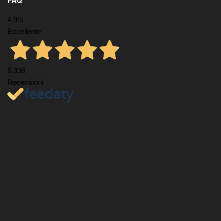
4,9
/5
Eccellente
6.338
Recensioni