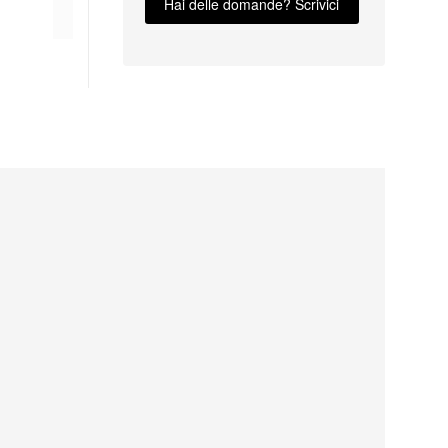
Hai delle domande? Scrivici
uomo88
uelef79