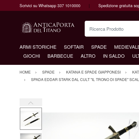
Scrivici su Whatsapp 337 1010000
Spedizione gratuita so
Ricerca Prodotto
ARMI STORICHE
SOFTAIR
SPADE
MEDIEVAL
GIOCHI
BARBECUE
ALTRO
IN SALDO
UL
HOME
SPADE
KATANA E SPADE GIAPPONESI
KAT
SPADA EDDAR STARK DAL CULT "IL TRONO DI SPADE" SCA