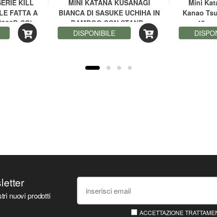
ERIE KILL
MINI KATANA KUSANAGI
Mini Ka
LE FATTA A
BIANCA DI SASUKE UCHIHA IN
Kanao Tsu
S320D-SG)
BAMBOO CON STAND -
45 cm
DISPONIBILE
NARUTO
DISPO
sletter
tri nuovi prodotti
ACCETTAZIONE TRATTAMEN