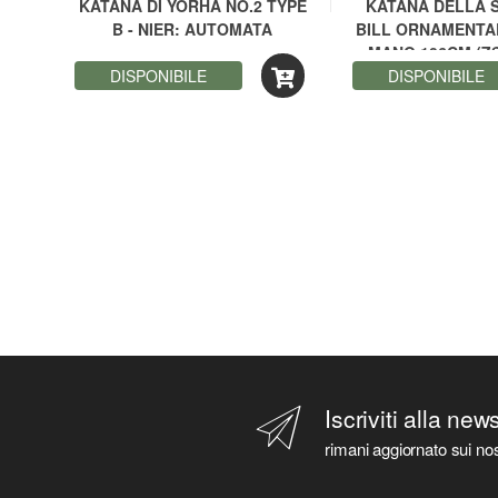
CON
KATANA DI YORHA NO.2 TYPE
KATANA DELLA S
B - NIER: AUTOMATA
BILL ORNAMENTA
YA)
MANO 106CM (Z
DISPONIBILE
DISPONIBILE
Iscriviti alla new
rimani aggiornato sui nos