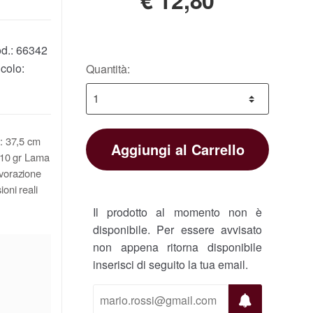
d.:
66342
colo:
Quantità:
: 37,5 cm
Aggiungi al Carrello
310 gr Lama
avorazione
oni reali
Il prodotto al momento non è
disponibile. Per essere avvisato
non appena ritorna disponibile
inserisci di seguito la tua email.