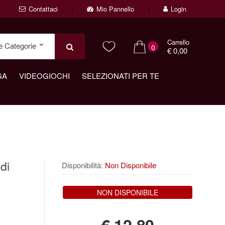
Contattaci
Mio Pannello
Login
Carrello
0
€ 0,00
GA
VIDEOGIOCHI
SELEZIONATI PER TE
di
Disponibilità:
Non Disponibile
NON DISPONIBILE
€
12,80