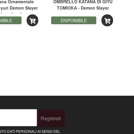
tana Ornamentale
OMBRELLO KATANA DI GIYU
MOR
yuri Demon Slayer
TOMIOKA - Demon Slayer
SE
 lama bamboo
NIBILE
DISPONIBILE
Registrati
TO DATI PERSONALI AI SENSI DEL