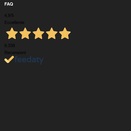
FAQ
4,9
/5
Eccellente
6.338
Recensioni