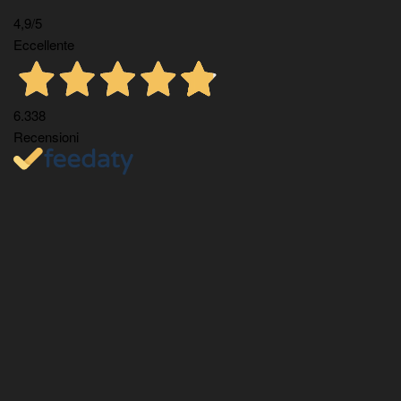
4,9
/5
Eccellente
6.338
Recensioni