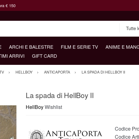
pra € 150
E
ARCHI E BALESTRE
FILM E SERIE TV
ANIME E MAN
TIMI ARRIVI
GIFT CARD
TV
HELLBOY
ANTICAPORTA
LA SPADA DI HELLBOY II
La spada di HellBoy II
HellBoy
Wishlist
Codice Pro
Codice Art