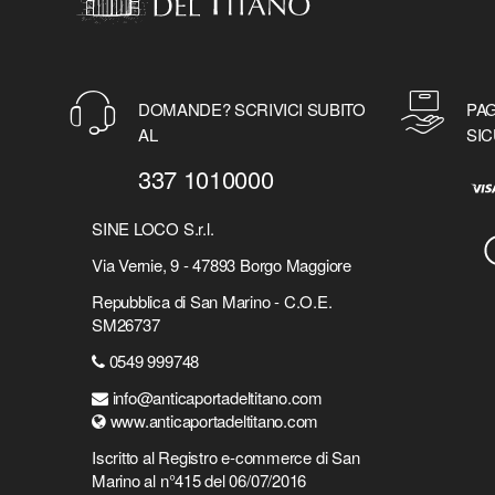
DOMANDE? SCRIVICI SUBITO
PAG
AL
SIC
337 1010000
SINE LOCO S.r.l.
Via Vernie, 9 - 47893 Borgo Maggiore
Repubblica di San Marino - C.O.E.
SM26737
0549 999748
info@anticaportadeltitano.com
www.anticaportadeltitano.com
Iscritto al Registro e-commerce di San
Marino al n°415 del 06/07/2016