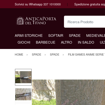
Scrivici su Whatsapp 337 1010000
Spedizione gratuita so
Ricerca Prodotto
ARMI STORICHE
SOFTAIR
SPADE
MEDIEVAL
GIOCHI
BARBECUE
ALTRO
IN SALDO
UL
HOME
SPADE
SPADE
FILM GAMES ANIME SERIE 