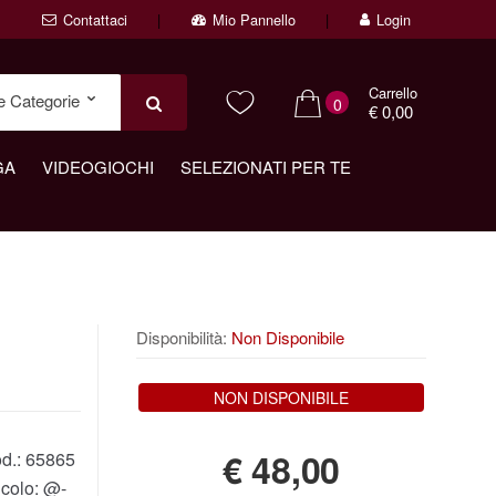
Contattaci
Mio Pannello
Login
Carrello
0
€ 0,00
GA
VIDEOGIOCHI
SELEZIONATI PER TE
Disponibilità:
Non Disponibile
NON DISPONIBILE
€
48,00
d.:
65865
icolo:
@-