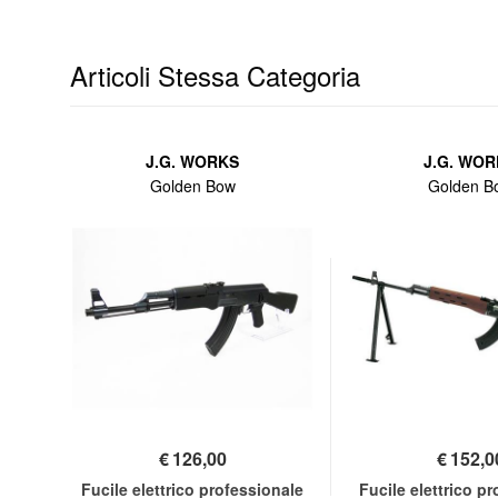
Articoli Stessa Categoria
J.G. WORKS
J.G. WO
Golden Bow
Golden B
€
126,00
€
152,0
nale
Fucile elettrico professionale
Fucile elettrico p