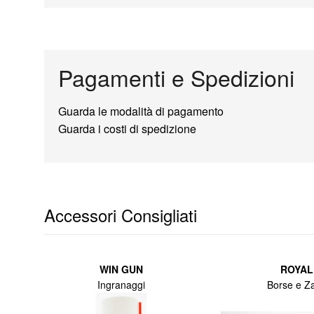
Peso
: 2930 grammi
Caricamento
: mediante inserimento dei pallini nel carica
Pagamenti e Spedizioni
Velocità uscita pallino
: 95 metri al secondo (prova esegui
Guarda le modalità di pagamento
Guarda i costi di spedizione
Sparo
: singolo o a raffica in automatico
Accessori compresi
: Batteria mini type 8,4 - 1100 mAh e
Accessori Consigliati
WIN GUN
ROYAL
Ingranaggi
Borse e Za