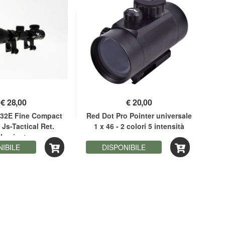
€
28,00
€
20,00
x 32E Fine Compact
Red Dot Pro Pointer universale
Ci
 Js-Tactical Ret.
1 x 46 - 2 colori 5 intensità
lluminato
NIBILE
DISPONIBILE