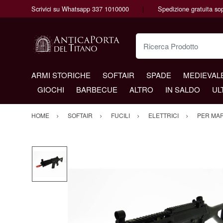
Scrivici su Whatsapp 337 1010000
Spedizione gratuita so
Ricerca Prodotto
ARMI STORICHE
SOFTAIR
SPADE
MEDIEVAL
GIOCHI
BARBECUE
ALTRO
IN SALDO
UL
HOME
SOFTAIR
FUCILI
ELETTRICI
PER MA