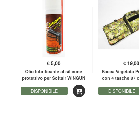
€
5,00
€
19,0
NEW
Olio lubrificante al silicone
Sacca Vegetata Po
7,4
protettivo per Softair WINGUN
con 4 tasche 87 
DISPONIBILE
DISPONIBILE