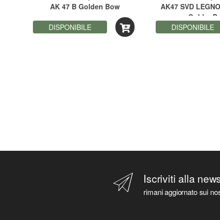
e
AK 47 B Golden Bow
AK47 SVD LEGNO
GoldenB
DISPONIBILE
DISPONIBILE
Iscriviti alla new
rimani aggiornato sui nos