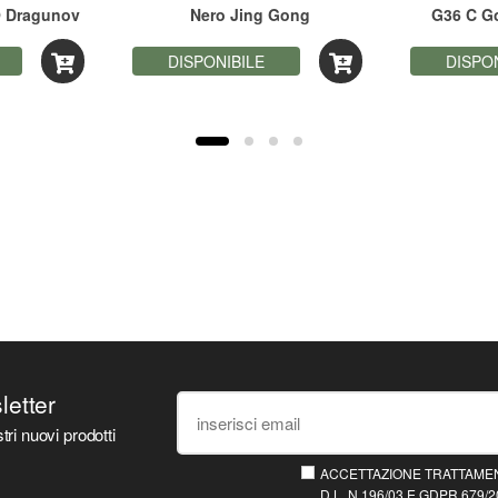
 Dragunov
Nero Jing Gong
G36 C G
ow
DISPONIBILE
DISPO
sletter
tri nuovi prodotti
ACCETTAZIONE TRATTAMEN
D.L. N.196/03 E GDPR 679/20