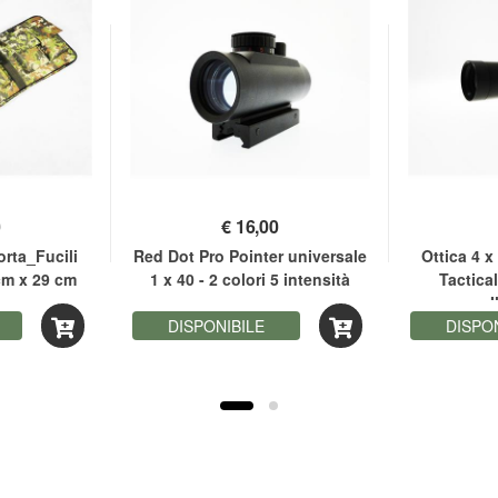
0
€
16,00
rta_Fucili
Red Dot Pro Pointer universale
Ottica 4 
cm x 29 cm
1 x 40 - 2 colori 5 intensità
Tactical
I
DISPONIBILE
DISPO