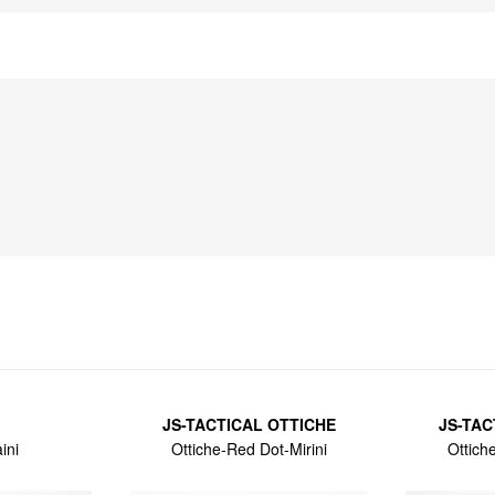
tore da 250 colpi
ta con pallini 0,23)
 carica batterie 220 V - 300 mA, tacca di mira
JS-TACTICAL OTTICHE
JS-TAC
ini
Ottiche-Red Dot-Mirini
Ottich