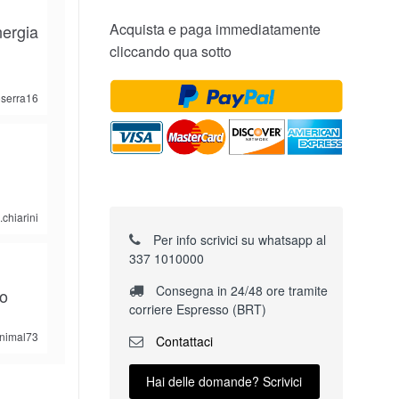
Acquista e paga immediatamente
nergia
cliccando qua sotto
oserra16
.chiarini
Per info scrivici su whatsapp al
337 1010000
Consegna in 24/48 ore tramite
zo
corriere Espresso (BRT)
nimal73
Contattaci
Hai delle domande? Scrivici