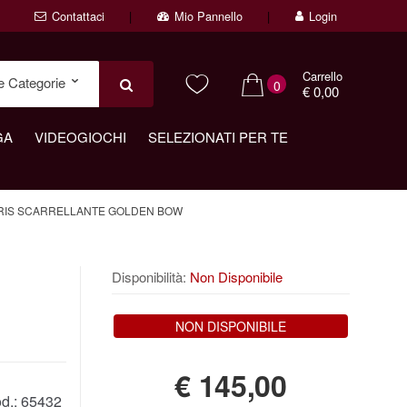
Contattaci
Mio Pannello
Login
Carrello
0
€ 0,00
GA
VIDEOGIOCHI
SELEZIONATI PER TE
L RIS SCARRELLANTE GOLDEN BOW
Disponibilità:
Non Disponibile
NON DISPONIBILE
€
145,00
d.:
65432