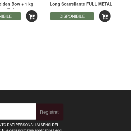
olden Bow + 1 kg
Long Scarrellante FULL METAL
Go
pallini
NIBILE
DISPONIBILE
Registrati
TO DATI PERSONALI AI SENSI DEL
16 e della normativa applicabile
Leggi