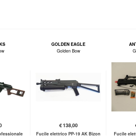
RKS
GOLDEN EAGLE
AN
ow
Golden Bow
G
0
€
138,00
rofessionale
Fucile elettrico PP-19 AK Bizon
Fucile ele