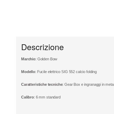
Descrizione
Marchio
: Golden Bow
Modello
: Fucile elettrico SIG 552 calcio folding
Caratteristiche tecniche
: Gear Box e ingranaggi in metallo
Calibro
: 6 mm standard
Lunghezza
: chiuso 50 cm aperto 73 cm