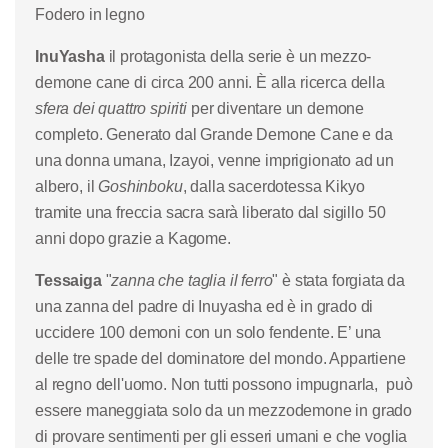
Fodero in legno
InuYasha
il protagonista della serie è un mezzo-
demone cane di circa 200 anni. È alla ricerca della
sfera dei quattro spiriti
per diventare un demone
completo. Generato dal Grande Demone Cane e da
una donna umana, Izayoi, venne imprigionato ad un
albero, il
Goshinboku
, dalla sacerdotessa Kikyo
tramite una freccia sacra sarà liberato dal sigillo 50
anni dopo grazie a Kagome.
Tessaiga
"
zanna che taglia il ferro
" è stata forgiata da
una zanna del padre di Inuyasha ed è in grado di
uccidere 100 demoni con un solo fendente. E’ una
delle tre spade del dominatore del mondo. Appartiene
al regno dell'uomo. Non tutti possono impugnarla, può
essere maneggiata solo da un mezzodemone in grado
di provare sentimenti per gli esseri umani e che voglia