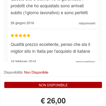
prodotti che ho acquistato sono arrivati
subito (1giorno lavorativo) e sono perfetti
26 giugno 2016
robycimorelli
Qualità prezzo eccellente, penso che sia il
miglior sito in Italia per l'acquisto di katane
16 febbraio 2016
belmontelibero
Disponibilità:
Non Disponibile
bellissima e curata nei dettagli
NON DISPONIBILE
13 dicembre 2015
claudia.angiolani
€
26,00