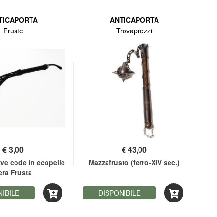
TICAPORTA
ANTICAPORTA
Fruste
Trovaprezzi
€
3,00
€
43,00
ve code in ecopelle
Mazzafrusto (ferro-XIV sec.)
Ma
era Frusta
NIBILE
DISPONIBILE