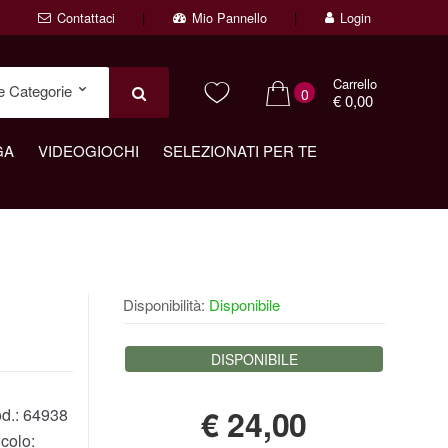
Contattaci
Mio Pannello
Login
Carrello
0
€ 0,00
GA
VIDEOGIOCHI
SELEZIONATI PER TE
Disponibilità:
Disponibile
DISPONIBILE
€
24,00
d.:
64938
colo: