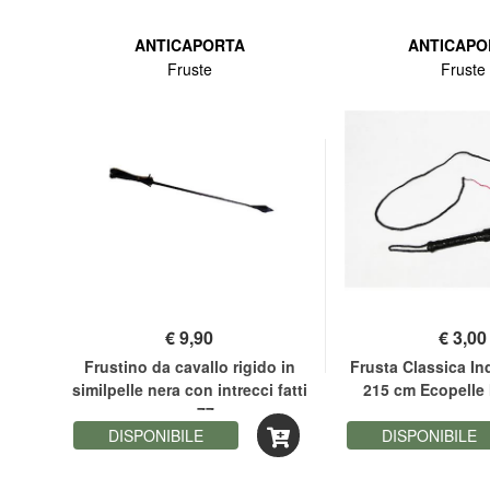
ANTICAPORTA
ANTICAPO
Fruste
Fruste
€
9,90
€
3,00
0 cm
Frustino da cavallo rigido in
Frusta Classica In
similpelle nera con intrecci fatti
215 cm Ecopelle
a mano 77 cm
DISPONIBILE
DISPONIBILE