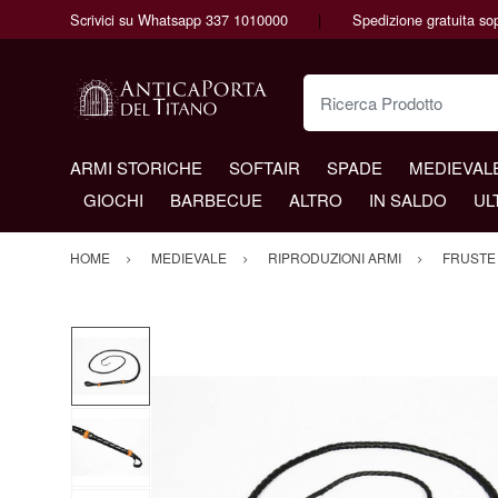
Scrivici su Whatsapp 337 1010000
Spedizione gratuita so
Ricerca Prodotto
ARMI STORICHE
SOFTAIR
SPADE
MEDIEVAL
GIOCHI
BARBECUE
ALTRO
IN SALDO
UL
HOME
MEDIEVALE
RIPRODUZIONI ARMI
FRUSTE