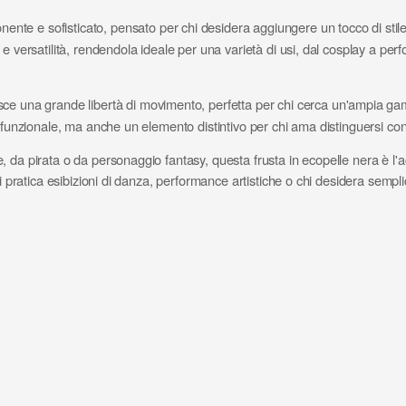
ente e sofisticato, pensato per chi desidera aggiungere un tocco di stile 
 versatilità, rendendola ideale per una varietà di usi, dal cosplay a perf
isce una grande libertà di movimento, perfetta per chi cerca un'ampia gam
o funzionale, ma anche un elemento distintivo per chi ama distinguersi con
 da pirata o da personaggio fantasy, questa frusta in ecopelle nera è l'a
chi pratica esibizioni di danza, performance artistiche o chi desidera sem