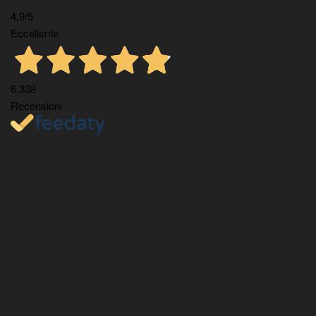
4,9
/5
Eccellente
6.338
Recensioni