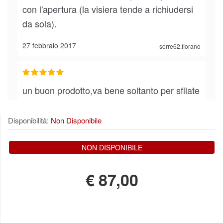
con l'apertura (la visiera tende a richiudersi
da sola).
27 febbraio 2017
sorre62.fiorano
un buon prodotto,va bene soltanto per sfilate
o ornamentale non avendo nessuna fibbia
da allacciare e uno dei due non andava giu
Disponibilità:
Non Disponibile
bene la visiera e di conseguenza non riesci
a vedere dai fori.
NON DISPONIBILE
4 giugno 2016
robertoautogas
€
87,00
buon rapporto qualità prezzo anche se non