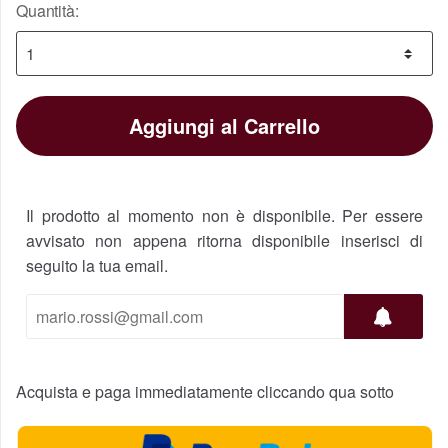
battle-ready resiste bene ai colpi,molto bello
Quantità:
e di grande effetto ottimo anche per cosplay,
spedizione come sempre velocissima
31 maggio 2016
sandramazzanti
Aggiungi al Carrello
Il prodotto al momento non è disponibile. Per essere
avvisato non appena ritorna disponibile inserisci di
seguito la tua email.
Acquista e paga immediatamente cliccando qua sotto