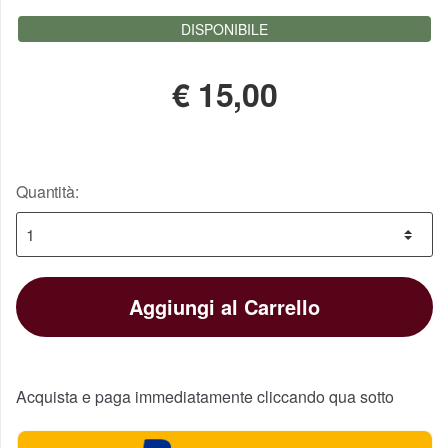
ottimo.
DISPONIBILE
15 giugno 2017
chiara.decaprio
€
15,00
Prodotto eccellente: di ottima fattura,
realizzato in legno massiccio e
particolarmente elegante e funzionate per
Quantità:
qualsiasi tipo di elmo (nel mio caso un elmo
templare).
21 dicembre 2016
procopaolo
Aggiungi al Carrello
Tutto ok
Acquista e paga immediatamente cliccando qua sotto
21 novembre 2016
dani.ra