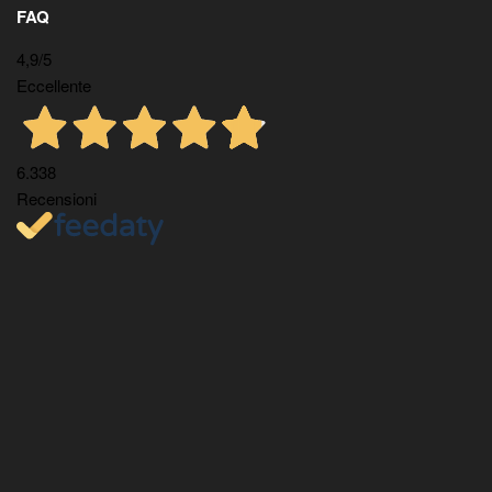
FAQ
4,9
/5
Eccellente
6.338
Recensioni