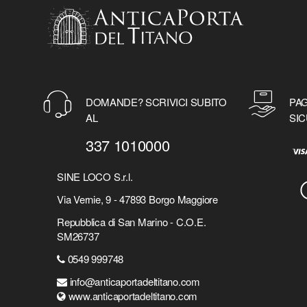
DOMANDE? SCRIVICI SUBITO
PAG
AL
SIC
337 1010000
SINE LOCO S.r.l.
Via Vernie, 9 - 47893 Borgo Maggiore
Repubblica di San Marino - C.O.E.
SM26737
0549 999748
info@anticaportadeltitano.com
www.anticaportadeltitano.com