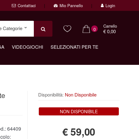
Contattaci
Mio Pannello
Login
Carrello
0
€ 0,00
GA
VIDEOGIOCHI
SELEZIONATI PER TE
te
Disponibilità:
Non Disponibile
NON DISPONIBILE
€
59,00
d.:
64409
colo: