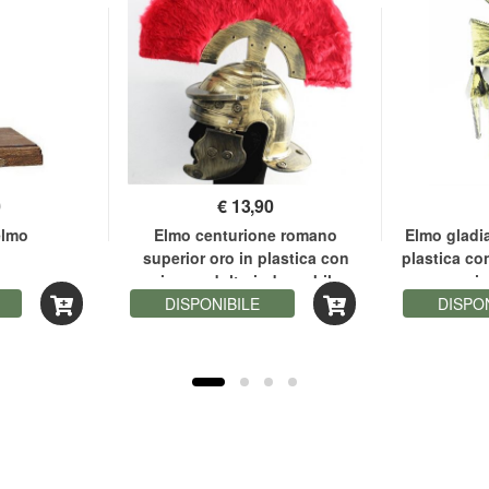
0
€
13,90
elmo
Elmo centurione romano
Elmo gladi
superior oro in plastica con
plastica c
piume adulto indossabile
i
DISPONIBILE
DISPO