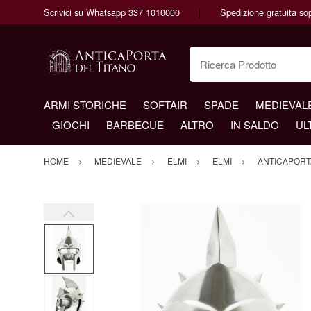
Scrivici su Whatsapp 337 1010000
Spedizione gratuita so
Ricerca Prodotto
ARMI STORICHE
SOFTAIR
SPADE
MEDIEVAL
GIOCHI
BARBECUE
ALTRO
IN SALDO
UL
HOME
MEDIEVALE
ELMI
ELMI
ANTICAPORT