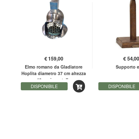
€
159,00
€
54,0
 in
Elmo romano da Gladiatore
Supporto 
Da
Hoplita diametro 37 cm altezza
i
42 cm in metallo
DISPONIBILE
DISPONIBILE