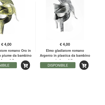
€
4,00
€
4,00
atore romano Oro in
Elmo gladiatore romano
El
on piume da bambino
Argento in plastica da bambino
pi
ndossabile
indossabile
NIBILE
DISPONIBILE