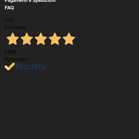
FAQ
4,9
/5
Eccellente
6.338
Recensioni