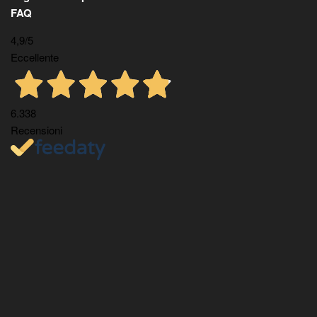
FAQ
4,9
/5
Eccellente
6.338
Recensioni