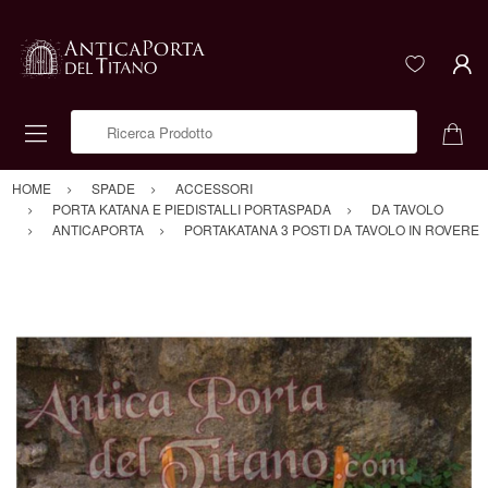
Ricerca Prodotto
HOME
SPADE
ACCESSORI
PORTA KATANA E PIEDISTALLI PORTASPADA
DA TAVOLO
ANTICAPORTA
PORTAKATANA 3 POSTI DA TAVOLO IN ROVERE