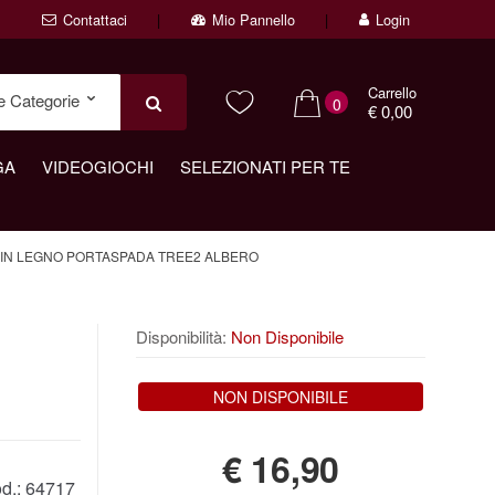
Contattaci
Mio Pannello
Login
Carrello
0
€ 0,00
GA
VIDEOGIOCHI
SELEZIONATI PER TE
IN LEGNO PORTASPADA TREE2 ALBERO
Disponibilità:
Non Disponibile
NON DISPONIBILE
€
16,90
d.:
64717