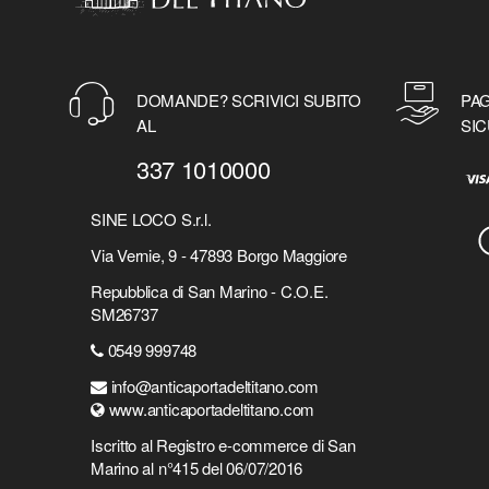
DOMANDE? SCRIVICI SUBITO
PAG
AL
SIC
337 1010000
SINE LOCO S.r.l.
Via Vernie, 9 - 47893 Borgo Maggiore
Repubblica di San Marino - C.O.E.
SM26737
0549 999748
info@anticaportadeltitano.com
www.anticaportadeltitano.com
Iscritto al Registro e-commerce di San
Marino al n°415 del 06/07/2016