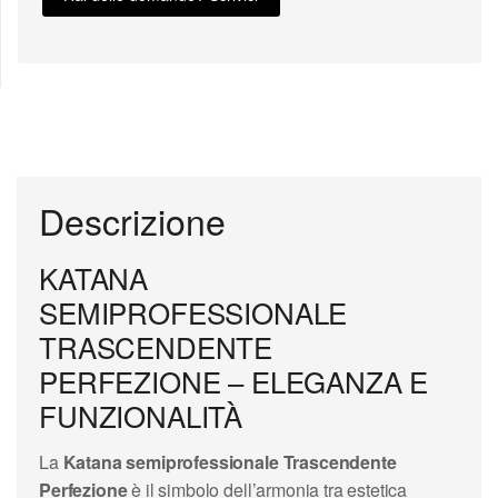
bene per allenarsi anche con altre persone.
È però sbilanciata in avanti, ma baterebbe
allungare l'impugnatura per risolvere il
problema. La scatola è molto bella, ma è
anche danneggiata
16 settembre 2016
federico.briatore
Descrizione
KATANA
SEMIPROFESSIONALE
TRASCENDENTE
PERFEZIONE – ELEGANZA E
FUNZIONALITÀ
La
Katana semiprofessionale Trascendente
Perfezione
è il simbolo dell’armonia tra estetica