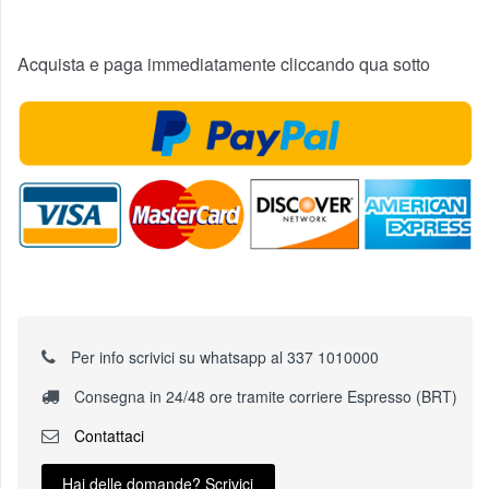
Da tempo ero alla ricerca di una Katana
Acquista e paga immediatamente cliccando qua sotto
completamente bianca, e finalmente eccola
qua, semplicemente superba!!
1 agosto 2017
andyx19
Eccellenti sia l'oggetto sia il servizio, come
sempre!
27 dicembre 2016
jasnowitz
Per info scrivici su whatsapp al 337 1010000
Consegna in 24/48 ore tramite corriere Espresso (BRT)
La katana è molto bella da vedersi. La lama
Contattaci
è spessa e la punta smussata, quindi va
Hai delle domande? Scrivici