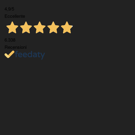
4,9
/5
Eccellente
6.338
Recensioni