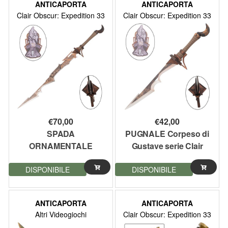
ANTICAPORTA
ANTICAPORTA
Clair Obscur: Expedition 33
Clair Obscur: Expedition 33
€
70,00
€
42,00
SPADA
PUGNALE Corpeso di
ORNAMENTALE
Gustave serie Clair
Corpeso di Gustave
Obscur Expedition 33
DISPONIBILE
DISPONIBILE
Serie Clair Obscur
lunghezza 50,5 cm
Expedition 33
lunghezza 118 cm
ANTICAPORTA
ANTICAPORTA
Altri Videogiochi
Clair Obscur: Expedition 33