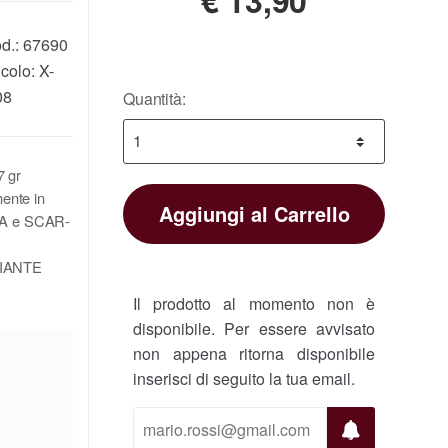
d.:
67690
icolo:
X-
08
Quantità:
7 gr
ente in
Aggiungi al Carrello
ADA e SCAR-
IANTE
Il prodotto al momento non è
disponibile. Per essere avvisato
non appena ritorna disponibile
inserisci di seguito la tua email.