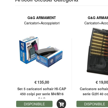
G&G ARMAMENT
G&G ARMA
Caricatori+Accoppiatori
Caricatori+Acco
€
135,00
€
19,0
DI
Set 5 caricatori softair HI-CAP
Caricatore softai
 SW-
450 colpi per serie M4/M16
serie G2H 40 c
G&G
DISPONIBILE
DISPONIBILE