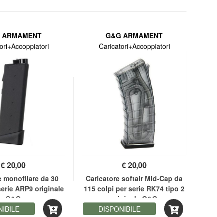
 ARMAMENT
G&G ARMAMENT
ori+Accoppiatori
Caricatori+Accoppiatori
€
20,00
€
20,00
e monofilare da 30
Caricatore softair Mid-Cap da
Car
 serie ARP9 originale
115 colpi per serie RK74 tipo 2
nero
G&G
originale G&G
NIBILE
DISPONIBILE