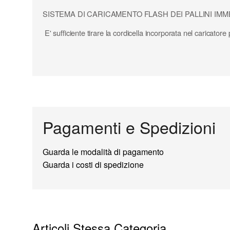
Materiale: Completamente in metallo - Full Metal
SISTEMA DI CARICAMENTO FLASH DEI PALLINI IM
Adatto per: tutti gli M4 ed M16 MASADA e SCAR-L di tutti 
E' sufficiente tirare la cordicella incorporata nel caricatore
Pagamenti e Spedizioni
Guarda le modalità di pagamento
Guarda i costi di spedizione
Articoli Stessa Categoria