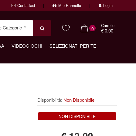
Contattaci
Mio Pannello
Login
Carrello
0
€ 0,00
GA
VIDEOGIOCHI
SELEZIONATI PER TE
Disponibilità:
Non Disponibile
NON DISPONIBILE
€
13,90