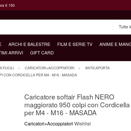
pra € 150
E
ARCHI E BALESTRE
FILM E SERIE TV
ANIME E MAN
TIMI ARRIVI
GIFT CARD
 FUCILI
CARICATORI+ACCOPPIATORI
ANTICAPORTA
I CON CORDICELLA PER M4 - M16 - MASADA
Caricatore softair Flash NERO
maggiorato 950 colpi con Cordicella
per M4 - M16 - MASADA
Caricatori+Accoppiatori
Wishlist