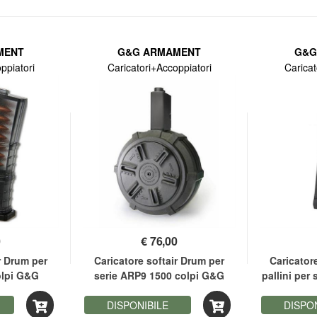
MENT
G&G ARMAMENT
G&G
ppiatori
Caricatori+Accoppiatori
Caricat
0
€
76,00
r Drum per
Caricatore softair Drum per
Caricator
olpi G&G
serie ARP9 1500 colpi G&G
pallini per
DISPONIBILE
DISPO