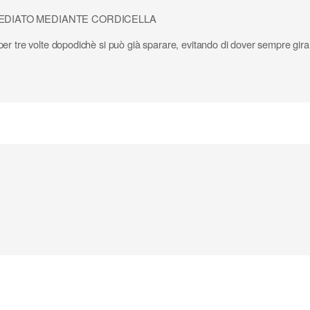
MEDIATO MEDIANTE CORDICELLA
i marchi tranne modelli low cost
 per tre volte dopodichè si può già sparare, evitando di dover sempre girare