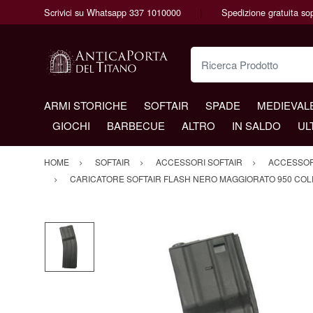
Scrivici su Whatsapp 337 1010000
Spedizione gratuita so
Ricerca Prodotto
ARMI STORICHE
SOFTAIR
SPADE
MEDIEVAL
GIOCHI
BARBECUE
ALTRO
IN SALDO
UL
HOME
SOFTAIR
ACCESSORI SOFTAIR
ACCESSORI
CARICATORE SOFTAIR FLASH NERO MAGGIORATO 950 COLP