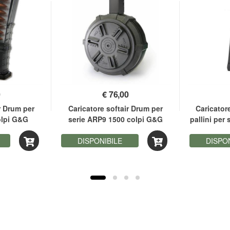
0
€
76,00
r Drum per
Caricatore softair Drum per
Caricator
olpi G&G
serie ARP9 1500 colpi G&G
pallini per
DISPONIBILE
DISPO