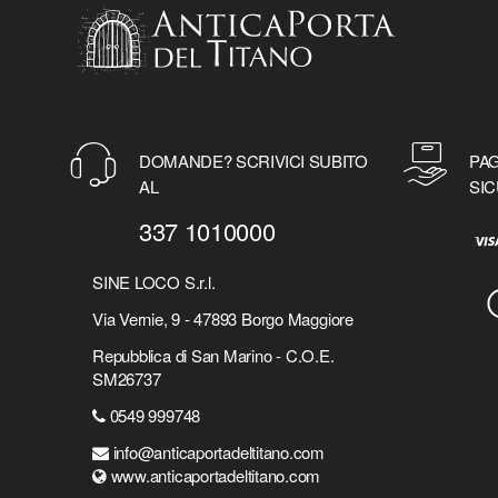
DOMANDE? SCRIVICI SUBITO
PAG
AL
SIC
337 1010000
SINE LOCO S.r.l.
Via Vernie, 9 - 47893 Borgo Maggiore
Repubblica di San Marino - C.O.E.
SM26737
0549 999748
info@anticaportadeltitano.com
www.anticaportadeltitano.com