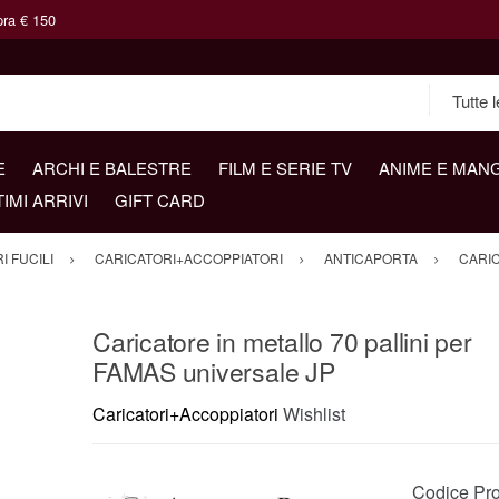
pra € 150
E
ARCHI E BALESTRE
FILM E SERIE TV
ANIME E MAN
TIMI ARRIVI
GIFT CARD
 FUCILI
CARICATORI+ACCOPPIATORI
ANTICAPORTA
CARIC
Caricatore in metallo 70 pallini per
FAMAS universale JP
Caricatori+Accoppiatori
Wishlist
Codice Pro