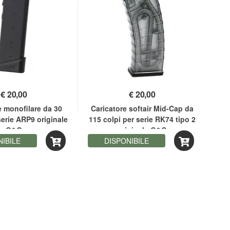
€
20,00
€
20,00
e monofilare da 30
Caricatore softair Mid-Cap da
Car
 serie ARP9 originale
115 colpi per serie RK74 tipo 2
nero
G&G
originale G&G
NIBILE
DISPONIBILE