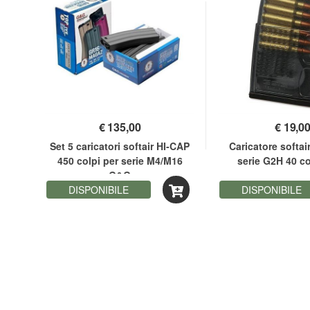
€
135,00
€
19,0
DI
Set 5 caricatori softair HI-CAP
Caricatore softai
 SW-
450 colpi per serie M4/M16
serie G2H 40 c
G&G
DISPONIBILE
DISPONIBILE