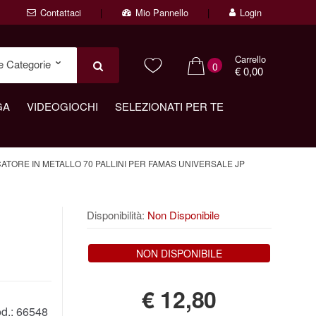
Contattaci
Mio Pannello
Login
Carrello
0
€ 0,00
GA
VIDEOGIOCHI
SELEZIONATI PER TE
ATORE IN METALLO 70 PALLINI PER FAMAS UNIVERSALE JP
Disponibilità:
Non Disponibile
NON DISPONIBILE
€
12,80
d.:
66548