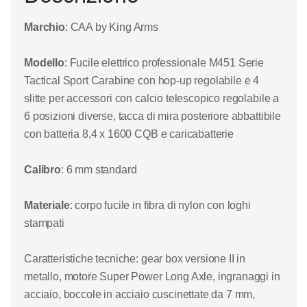
Marchio
:
CAA by King Arms
Modello
:
Fucile elettrico professionale M451 Serie
Tactical Sport Carabine
con hop-up regolabile e 4
slitte per accessori con calcio
telescopico regolabile a
6 posizioni diverse, tacca di mira posteriore abbattibile
con
batteria 8,4 x 1600 CQB e caricabatterie
Calibro
: 6 mm standard
Materiale
: corpo fucile in fibra di nylon con loghi
stampati
Caratteristiche tecniche
: gear box versione II in
metallo, motore Super Power
Long A
xle, ingranaggi in
acciaio, bo
ccole in acciaio cuscinettate da 7 mm,