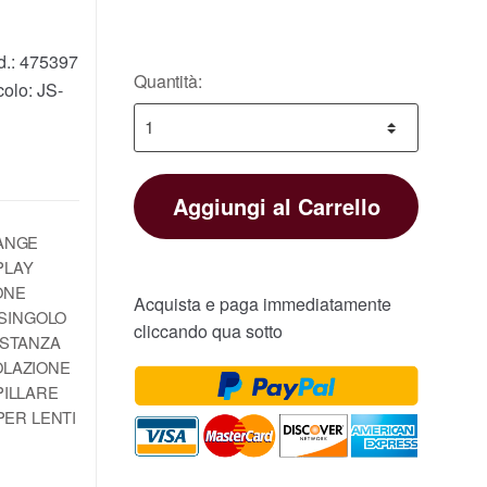
d.:
475397
Quantità:
colo:
JS-
Aggiungi al Carrello
RANGE
PLAY
ONE
Acquista e paga immediatamente
 SINGOLO
cliccando qua sotto
ISTANZA
OLAZIONE
PILLARE
PER LENTI