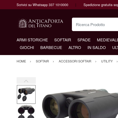
Scrivici su Whatsapp 337 1010000
Spedizione gratuita so
Ricerca Prodotto
ARMI STORICHE
SOFTAIR
SPADE
MEDIEVAL
GIOCHI
BARBECUE
ALTRO
IN SALDO
UL
HOME
SOFTAIR
ACCESSORI SOFTAIR
UTILITY