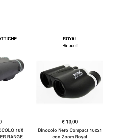
OTTICHE
ROYAL
Binocoli
0
€
13,00
OCOLO 10X
Binocolo Nero Compact 10x21
SER RANGE
con Zoom Royal