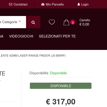
Contattaci
Mio Pannello
Login
Carrello
0
€ 0,00
GA
VIDEOGIOCHI
SELEZIONATI PER TE
 LENTE 42MM LASER RANGE FINDER (JS-BINRF)
TE
Disponibilità:
Disponibile
-
DISPONIBILE
€
317,00