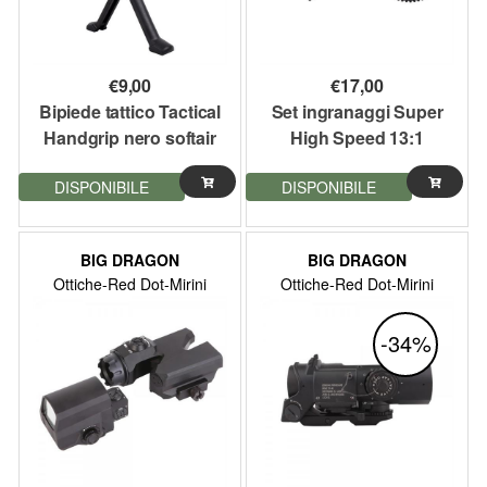
€
9,00
€
17,00
Bipiede tattico Tactical
Set ingranaggi Super
Handgrip nero softair
High Speed 13:1
Big Dragon
gearbox II e III gen.
DISPONIBILE
DISPONIBILE
acciaio Big Dragon
BIG DRAGON
BIG DRAGON
Ottiche-Red Dot-Mirini
Ottiche-Red Dot-Mirini
-34%