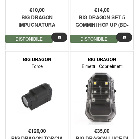
€
10,00
€
14,00
BIG DRAGON
BIG DRAGON SET 5
IMPUGNATURA
GOMMINI HOP UP (BD-
VERTICALE PER
1324)
DISPONIBILE
DISPONIBILE
SISTEMI KEYMOD
NERA (BD-3616K)
BIG DRAGON
BIG DRAGON
Torce
Elmetti - Coprielmetti
€
126,00
€
35,00
BIG DRAGON TORCIA
BIG DRAGON LUCE DI