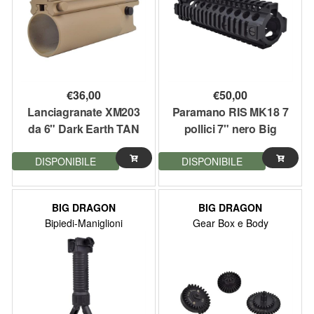
€
36,00
€
50,00
Lanciagranate XM203
Paramano RIS MK18 7
da 6" Dark Earth TAN
pollici 7" nero Big
Big Dragon
Dragon
DISPONIBILE
DISPONIBILE
BIG DRAGON
BIG DRAGON
Bipiedi-Maniglioni
Gear Box e Body