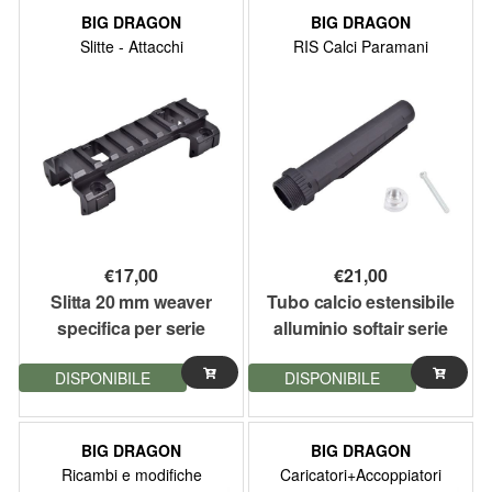
BIG DRAGON
BIG DRAGON
Slitte - Attacchi
RIS Calci Paramani
€
17,00
€
21,00
Slitta 20 mm weaver
Tubo calcio estensibile
specifica per serie
alluminio softair serie
softair MP5 Big Dragon
M4 Big Dragon
DISPONIBILE
DISPONIBILE
BIG DRAGON
BIG DRAGON
Ricambi e modifiche
Caricatori+Accoppiatori