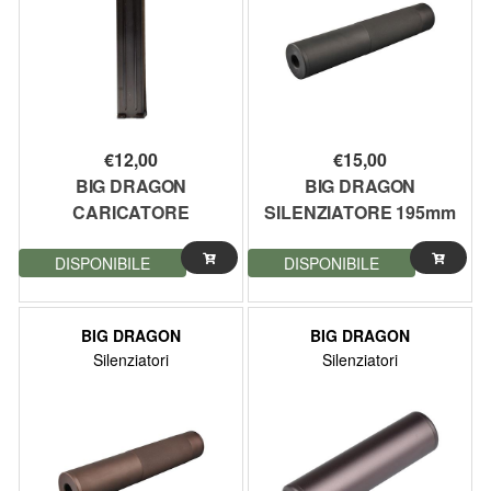
€
12,00
€
15,00
BIG DRAGON
BIG DRAGON
CARICATORE
SILENZIATORE 195mm
MONOFILARI 50 COLPI
NERO (BD-0495)
DISPONIBILE
DISPONIBILE
PER P90 (BD-4236S)
BIG DRAGON
BIG DRAGON
Silenziatori
Silenziatori