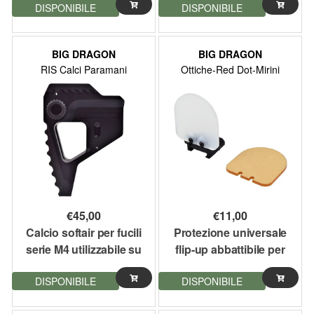
DISPONIBILE
DISPONIBILE
(BD-3302)
BIG DRAGON
BIG DRAGON
RIS Calci Paramani
Ottiche-Red Dot-Mirini
€
45,00
€
11,00
Calcio softair per fucili
Protezione universale
serie M4 utilizzabile su
flip-up abbattibile per
tubo BD-3678 Big
ottiche e red dot Big
DISPONIBILE
DISPONIBILE
Dragon
Dragon