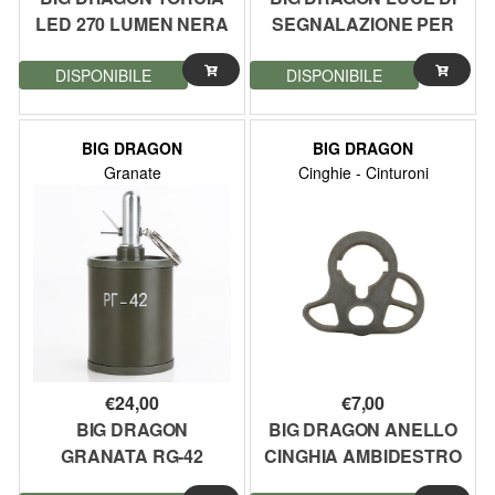
LED 270 LUMEN NERA
SEGNALAZIONE PER
(BD-9097BK)
ELMETTI NERO
DISPONIBILE
DISPONIBILE
(BD9120B)
BIG DRAGON
BIG DRAGON
Granate
Cinghie - Cinturoni
€
24,00
€
7,00
BIG DRAGON
BIG DRAGON ANELLO
GRANATA RG-42
CINGHIA AMBIDESTRO
DUMMY (BD9563)
IN METALLO PER M4