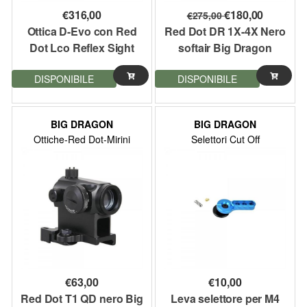
€
316,00
€
180,00
€
275,00
Ottica D-Evo con Red
Red Dot DR 1X-4X Nero
Dot Lco Reflex Sight
softair Big Dragon
nero Big Dragon
DISPONIBILE
DISPONIBILE
BIG DRAGON
BIG DRAGON
Ottiche-Red Dot-Mirini
Selettori Cut Off
€
63,00
€
10,00
Red Dot T1 QD nero Big
Leva selettore per M4