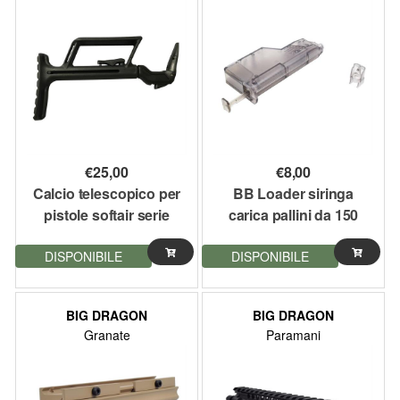
€
25,00
€
8,00
Calcio telescopico per
BB Loader siringa
pistole softair serie
carica pallini da 150
Glock colore nero Big
pallini softair Big
DISPONIBILE
DISPONIBILE
Dragon
Dragon
BIG DRAGON
BIG DRAGON
Granate
Paramani