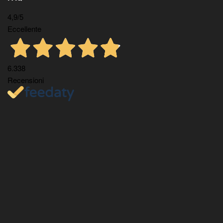
4,9
/5
Eccellente
6.338
Recensioni