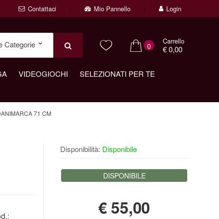
Contattaci
Mio Pannello
Login
Carrello
0
€ 0,00
GA
VIDEOGIOCHI
SELEZIONATI PER TE
DANIMARCA 71 CM
Disponibilità:
Disponibile
DISPONIBILE
€
55,00
d.: