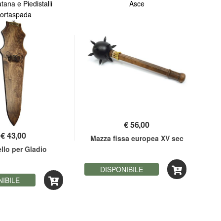
tana e Piedistalli
Asce
ortaspada
€
56,00
€
43,00
Mazza fissa europea XV sec
bat
llo per Gladio
DISPONIBILE
NIBILE