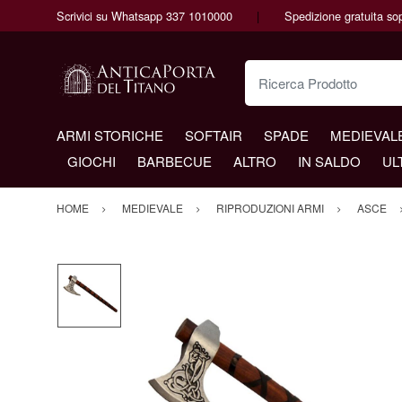
Scrivici su Whatsapp 337 1010000
Spedizione gratuita so
Ricerca Prodotto
ARMI STORICHE
SOFTAIR
SPADE
MEDIEVAL
GIOCHI
BARBECUE
ALTRO
IN SALDO
UL
HOME
MEDIEVALE
RIPRODUZIONI ARMI
ASCE