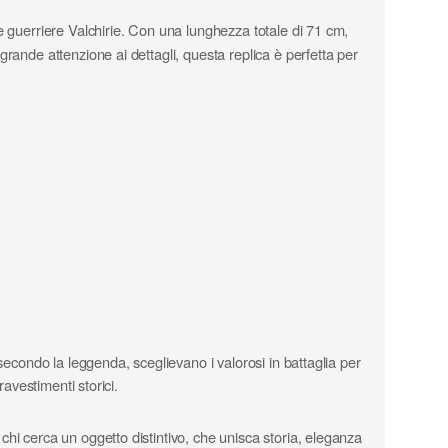
le guerriere Valchirie. Con una lunghezza totale di 71 cm,
rande attenzione ai dettagli, questa replica è perfetta per
secondo la leggenda, sceglievano i valorosi in battaglia per
avestimenti storici.
 chi cerca un oggetto distintivo, che unisca storia, eleganza