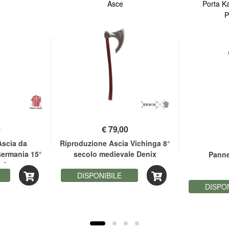
Asce
Porta Ka
P
0
€
79,00
Ascia da
Riproduzione Ascia Vichinga 8°
Germania 15°
secolo medievale Denix
Panne
nix
DISPONIBILE
DISPO