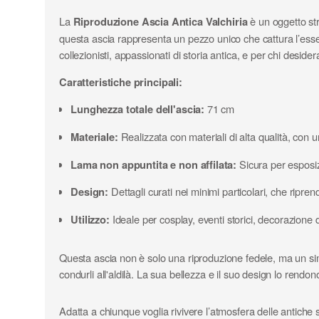
La
Riproduzione Ascia Antica Valchiria
è un oggetto str
questa ascia rappresenta un pezzo unico che cattura l’essen
collezionisti, appassionati di storia antica, e per chi deside
Caratteristiche principali:
Lunghezza totale dell'ascia:
71 cm
Materiale:
Realizzata con materiali di alta qualità, con u
Lama non appuntita e non affilata:
Sicura per esposiz
Design:
Dettagli curati nei minimi particolari, che ripre
Utilizzo:
Ideale per cosplay, eventi storici, decorazione 
Questa ascia non è solo una riproduzione fedele, ma un simbo
condurli all'aldilà. La sua bellezza e il suo design lo rendo
Adatta a chiunque voglia rivivere l’atmosfera delle antiche