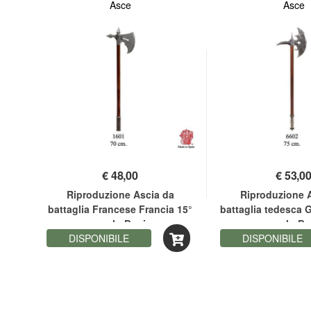
Asce
Asce
€
48,00
€
53,0
A
Riproduzione Ascia da
Riproduzione 
battaglia Francese Francia 15°
battaglia tedesca 
secolo Denix
secolo De
DISPONIBILE
DISPONIBILE