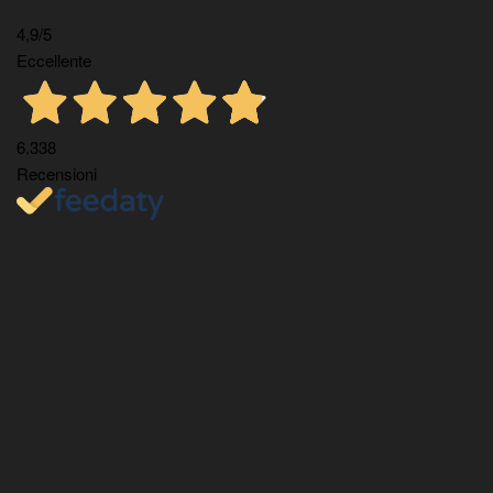
4,9
/5
Eccellente
6.338
Recensioni