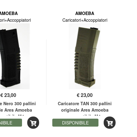
AMOEBA
AMOEBA
ori+Accoppiatori
Caricatori+Accoppiatori
€
23,00
€
23,00
e Nero 300 pallini
Caricatore TAN 300 pallini
Fuc
ale Ares Amoeba
originale Ares Amoeba
M4 
patibile M4
compatibile M4
NIBILE
DISPONIBILE