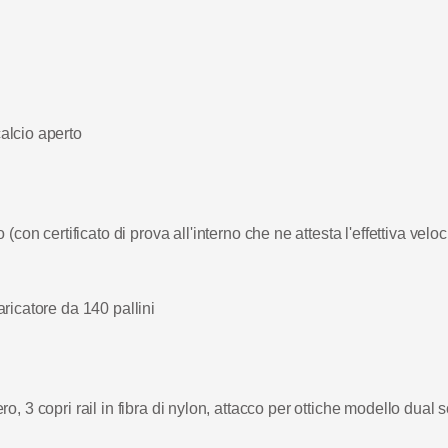
alcio aperto
o (co
n certi
ficato di prova all'interno che ne attesta l'e
ffettiva
veloci
aricatore da 140 pallini
ro, 3 copri rail in fibra di nylon, attacco per ottiche modello dual