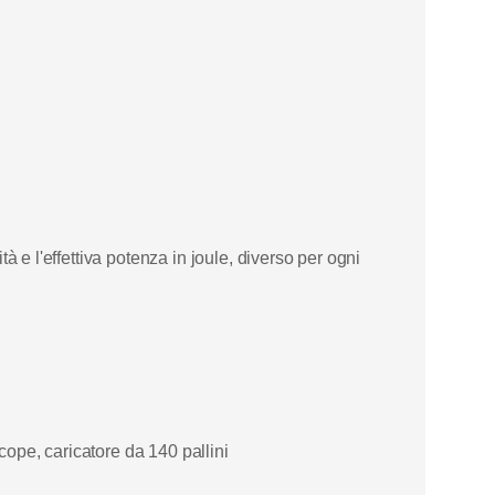
tà e l'ef
fettiva potenza in joule, diverso per ogni
 scope, caricatore da
14
0 pallini