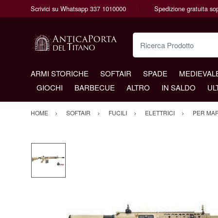
Scrivici su Whatsapp 337 1010000
Spedizione gratuita so
Ricerca Prodotto
ARMI STORICHE
SOFTAIR
SPADE
MEDIEVAL
GIOCHI
BARBECUE
ALTRO
IN SALDO
UL
HOME
SOFTAIR
FUCILI
ELETTRICI
PER MA