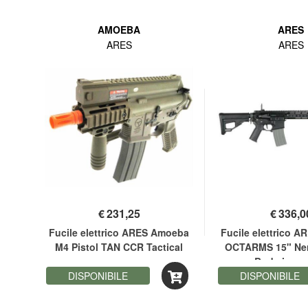
AMOEBA
ARES
ARES
ARES
€
231,25
€
336,0
oeba
Fucile elettrico ARES Amoeba
Fucile elettrico 
ERO
M4 Pistol TAN CCR Tactical
OCTARMS 15" Ne
Body in met
DISPONIBILE
DISPONIBILE