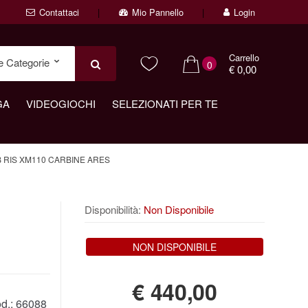
Contattaci
Mio Pannello
Login
Carrello
0
€ 0,00
GA
VIDEOGIOCHI
SELEZIONATI PER TE
B RIS XM110 CARBINE ARES
Disponibilità:
Non Disponibile
NON DISPONIBILE
€
440,00
d.:
66088