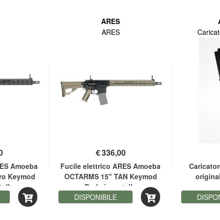
ARES
ARES
Caricat
0
€
336,00
ARES Amoeba
Fucile elettrico ARES Amoeba
Caricator
ro Keymod
OCTARMS 15" TAN Keymod
origin
allo
Body in metallo
com
DISPONIBILE
DISPO