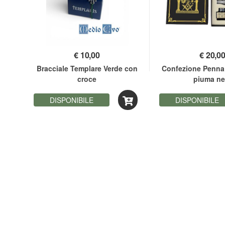
€
10,00
€
20,0
ia
Bracciale Templare Verde con
Confezione Penna
croce
piuma ne
DISPONIBILE
DISPONIBILE