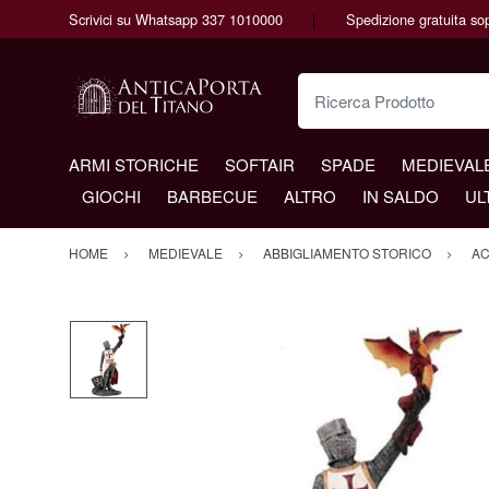
Scrivici su Whatsapp 337 1010000
Spedizione gratuita so
Ricerca Prodotto
ARMI STORICHE
SOFTAIR
SPADE
MEDIEVAL
GIOCHI
BARBECUE
ALTRO
IN SALDO
UL
HOME
MEDIEVALE
ABBIGLIAMENTO STORICO
AC