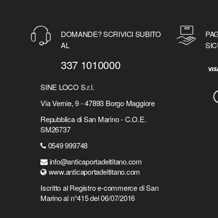
DOMANDE? SCRIVICI SUBITO
PAG
AL
SIC
337 1010000
SINE LOCO S.r.l.
Via Vernie, 9 - 47893 Borgo Maggiore
Repubblica di San Marino - C.O.E.
SM26737
0549 999748
info@anticaportadeltitano.com
www.anticaportadeltitano.com
Iscritto al Registro e-commerce di San
Marino al n°415 del 06/07/2016