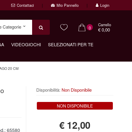
Contattaci
Mio Pannello
Login
Carrello
0
€ 0,00
GA
VIDEOGIOCHI
SELEZIONATI PER TE
AGO 20 CM
go
Disponibilità:
Non Disponibile
NON DISPONIBILE
€
12,00
d.:
65580