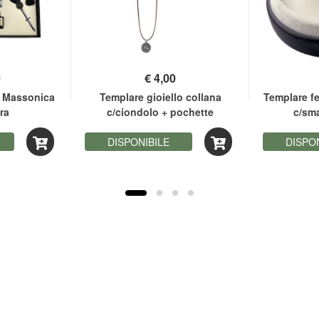
0
€
4,00
 Massonica
Templare gioiello collana
Templare fe
ra
c/ciondolo + pochette
c/sma
DISPONIBILE
DISPO