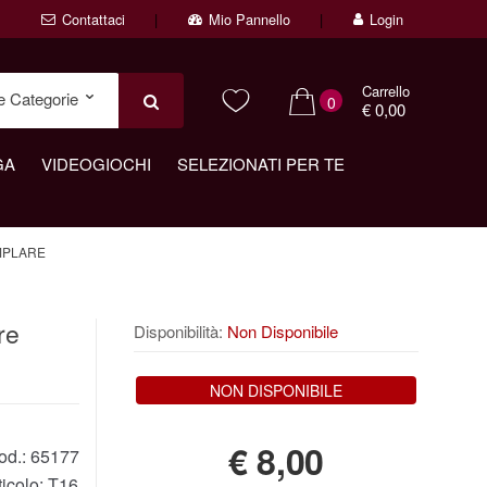
Contattaci
Mio Pannello
Login
Carrello
0
€ 0,00
GA
VIDEOGIOCHI
SELEZIONATI PER TE
MPLARE
re
Disponibilità:
Non Disponibile
NON DISPONIBILE
€
8,00
od.:
65177
ticolo:
T16