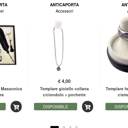
RTA
ANTICAPORTA
AN
ter
Accessori
0
€
4,00
 Massonica
Templare gioiello collana
Templare fe
ra
c/ciondolo + pochette
c/sma
DISPONIBILE
DISPO