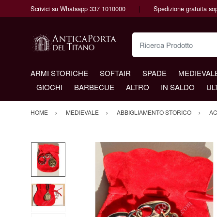
Scrivici su Whatsapp 337 1010000
Spedizione gratuita so
Ricerca Prodotto
ARMI STORICHE
SOFTAIR
SPADE
MEDIEVAL
GIOCHI
BARBECUE
ALTRO
IN SALDO
UL
HOME
MEDIEVALE
ABBIGLIAMENTO STORICO
AC