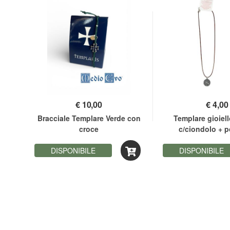
€
10,00
€
4,00
Bracciale Templare Verde con
Templare gioiell
croce
c/ciondolo + p
DISPONIBILE
DISPONIBILE