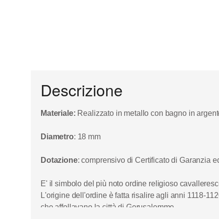
Descrizione
Materiale:
Realizzato in metallo con bagno in argento,
Diametro
: 18 mm
Dotazione
: comprensivo di Certificato di Garanzia e
E' il simbolo del più noto ordine religioso cavalleresco
L'origine dell'ordine è fatta risalire agli anni 1118-
che affollavano la città di Gerusalemme.
La raffigurazione del sigillo rappresentata da due cav