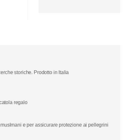
rche storiche. Prodotto in Italia
catola regalo
i muslmani e per assicurare protezione ai pellegrini
onaco-guerriero e in egual modo, lo spirito di