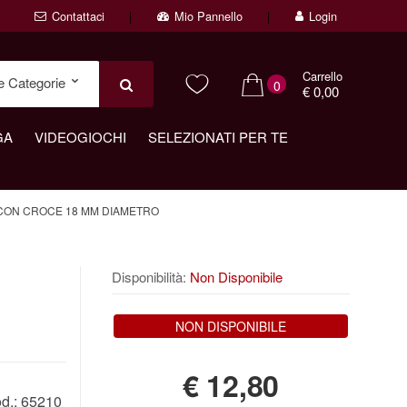
Contattaci
Mio Pannello
Login
Carrello
0
€ 0,00
GA
VIDEOGIOCHI
SELEZIONATI PER TE
CON CROCE 18 MM DIAMETRO
Disponibilità:
Non Disponibile
NON DISPONIBILE
€
12,80
d.:
65210