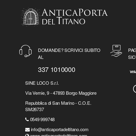
DOMANDE? SCRIVICI SUBITO
PAG
AL
SIC
337 1010000
SINE LOCO S.r.l.
Via Vernie, 9 - 47893 Borgo Maggiore
Repubblica di San Marino - C.O.E.
SM26737
0549 999748
info@anticaportadeltitano.com
www.anticaportadeltitano.com