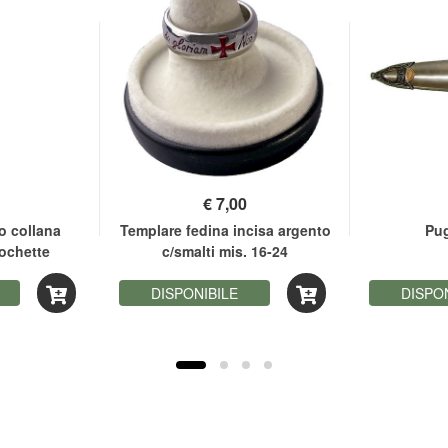
€
7,00
o collana
Templare fedina incisa argento
Pu
ochette
c/smalti mis. 16-24
DISPONIBILE
DISPO