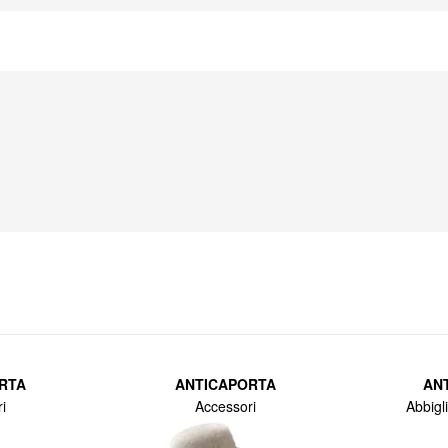
rdine dei Templari
RTA
ANTICAPORTA
AN
i
Accessori
Abbigl