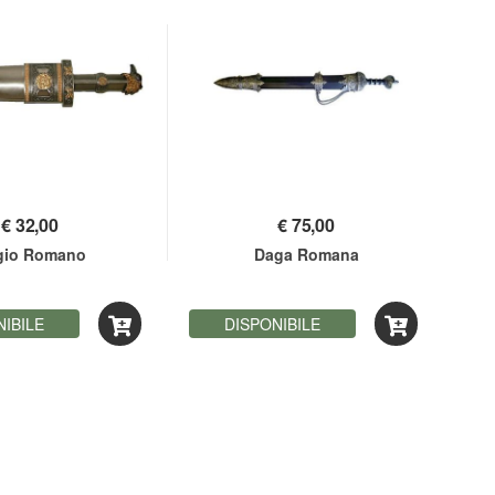
€
32,00
€
75,00
gio Romano
Daga Romana
Ca
NIBILE
DISPONIBILE