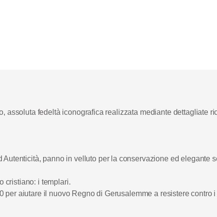
 assoluta fedeltà iconografica realizzata mediante dettagliate rice
d Autenticità, panno in velluto per la conservazione ed elegante s
 cristiano: i templari.
1120 per aiutare il nuovo Regno di Gerusalemme a resistere contro 
alieri in groppa al medesimo cavallo, testimonia la duplicità di m