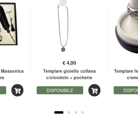
0
€
4,00
 Massonica
Templare gioiello collana
Templare fe
ra
c/ciondolo + pochette
c/sma
DISPONIBILE
DISPO