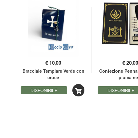
€
10,00
€
20,0
ia
Bracciale Templare Verde con
Confezione Penna
croce
piuma ne
DISPONIBILE
DISPONIBILE