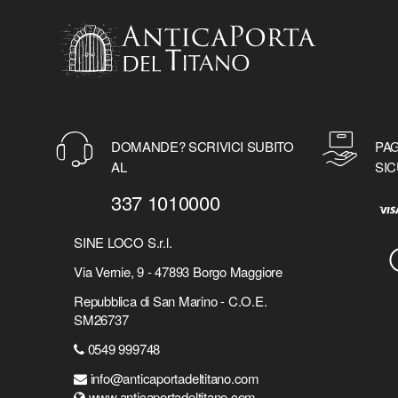
DOMANDE? SCRIVICI SUBITO
PAG
AL
SIC
337 1010000
SINE LOCO S.r.l.
Via Vernie, 9 - 47893 Borgo Maggiore
Repubblica di San Marino - C.O.E.
SM26737
0549 999748
info@anticaportadeltitano.com
www.anticaportadeltitano.com