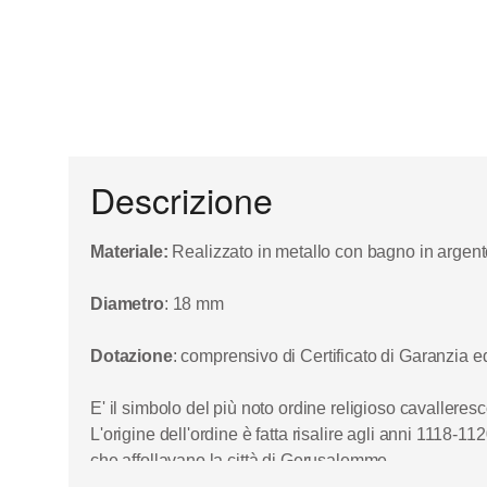
Descrizione
Materiale:
Realizzato in metallo con bagno in argento,
Diametro
: 18 mm
Dotazione
: comprensivo di Certificato di Garanzia e
E' il simbolo del più noto ordine religioso cavalleresco
L'origine dell'ordine è fatta risalire agli anni 1118-
che affollavano la città di Gerusalemme.
L'ufficializzzazione dell'ordine è datata 29 marzo 1