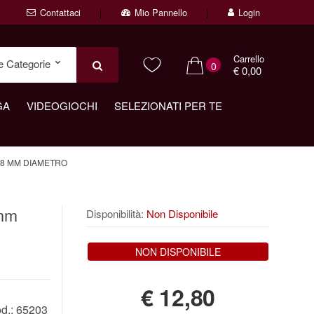
Contattaci
Mio Pannello
Login
Carrello
0
€ 0,00
GA
VIDEOGIOCHI
SELEZIONATI PER TE
8 MM DIAMETRO
 mm
Disponibilità:
Non Disponibile
NON DISPONIBILE
€
12,80
d.:
65203