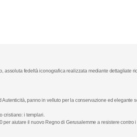
 assoluta fedeltà iconografica realizzata mediante dettagliate rice
d Autenticità, panno in velluto per la conservazione ed elegante s
 cristiano: i templari.
1120 per aiutare il nuovo Regno di Gerusalemme a resistere contro 
139 con la celebrissima bolla pontificia Omne datum optimum